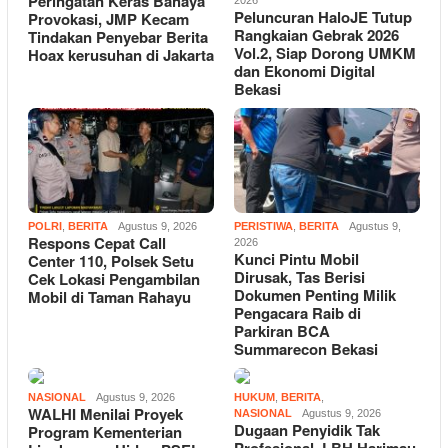
Peringatan Keras Bahaya
2026
Peluncuran HaloJE Tutup
Provokasi, JMP Kecam
Rangkaian Gebrak 2026
Tindakan Penyebar Berita
Vol.2, Siap Dorong UMKM
Hoax kerusuhan di Jakarta
dan Ekonomi Digital
Bekasi
POLRI
,
BERITA
Agustus 9, 2026
PERISTIWA
,
BERITA
Agustus 9,
Respons Cepat Call
2026
Kunci Pintu Mobil
Center 110, Polsek Setu
Dirusak, Tas Berisi
Cek Lokasi Pengambilan
Dokumen Penting Milik
Mobil di Taman Rahayu
Pengacara Raib di
Parkiran BCA
Summarecon Bekasi
NASIONAL
Agustus 9, 2026
HUKUM
,
BERITA
,
WALHI Menilai Proyek
NASIONAL
Agustus 9, 2026
Dugaan Penyidik Tak
Program Kementerian
Profesional, LBH Harimau