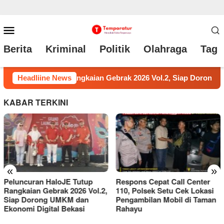
Loncat
Menu
ke
Mobile
Berita
Kriminal
Politik
Olahraga
Tag 
konten
Siap Dorong UMKM dan Ekonomi Digital Bekasi
Headliine News
Respons C
KABAR TERKINI
«
»
Respons Cepat Call Center
Kunci Pintu Mobil Dirusak,
110, Polsek Setu Cek Lokasi
Tas Berisi Dokumen Penting
Pengambilan Mobil di Taman
Milik Pengacara Raib di
Rahayu
Parkiran BCA Summarecon
Bekasi