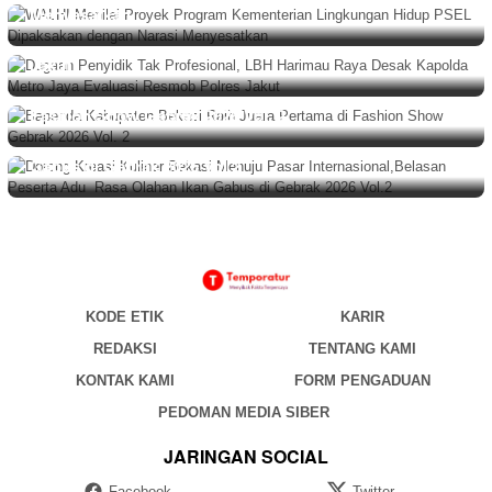
HUKUM
,
BERITA
,
NASIONAL
Agustus 9, 2026
Menyesatkan
Dugaan Penyidik Tak Profesional, LBH Harimau Raya
Desak Kapolda Metro Jaya Evaluasi Resmob Polres
Jakut
BERITA
,
DAERAH
Agustus 9, 2026
Bapenda Kabupaten Bekasi Raih Juara Pertama di
BERITA
,
DAERAH
,
EKONOMI & BISNIS
Agustus 8, 2026
Fashion Show Gebrak 2026 Vol. 2
Dorong Kreasi Kuliner Bekasi Menuju Pasar
Internasional,Belasan Peserta Adu Rasa Olahan Ikan
Gabus di Gebrak 2026 Vol.2
KODE ETIK
KARIR
REDAKSI
TENTANG KAMI
KONTAK KAMI
FORM PENGADUAN
PEDOMAN MEDIA SIBER
JARINGAN SOCIAL
Facebook
Twitter