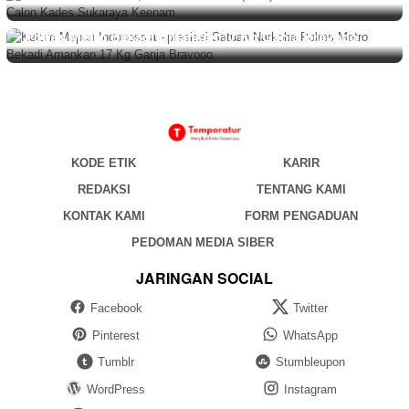
BERITA
,
DAERAH
Agustus 6, 2026
Ketum Mapan Indonessia Apresiasi Satuan Narkoba
Polres Metro Bekadi Amankan 17 Kg Ganja Bravooo
KODE ETIK
KARIR
REDAKSI
TENTANG KAMI
KONTAK KAMI
FORM PENGADUAN
PEDOMAN MEDIA SIBER
JARINGAN SOCIAL
Facebook
Twitter
Pinterest
WhatsApp
Tumblr
Stumbleupon
WordPress
Instagram