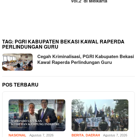
Vol.2’ di Meikarta
LSM Triga Nusantara
Indonesia Gelar Aksi di Kejari
Cikarang, Desak Penanganan
Menyeluruh Dugaan Korupsi
PDAM Tirta Bhagasasi
TAG:
PGRI KABUPATEN BEKASI KAWAL RAPERDA
PERLINDUNGAN GURU
Cegah Kriminalisasi, PGRI Kabupaten Bekasi
Kawal Raperda Perlindungan Guru
POS TERBARU
NASIONAL
Agustus 7, 2026
BERITA
,
DAERAH
Agustus 7, 2026