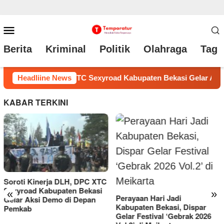
Loncat
Menu
ke
Mobile
Berita
Kriminal
Politik
Olahraga
Tag 
konten
ar Aksi Demo di Depan Pemkab
Headliine News
Perayaan Hari Jadi Kabup
KABAR TERKINI
«
»
Perayaan Hari Jadi
Kabupaten Bekasi, Dispar
Gelar Festival ‘Gebrak 2026