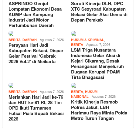
ASPRINDO Genjot
Soroti Kinerja DLH, DPC
Lompatan Ekonomi Desa
XTC Sexyroad Kabupaten
KDMP dan Kampung
Bekasi Gelar Aksi Demo di
Industri Jadi Motor
Depan Pemkab
Pertumbuhan Daerah
BERITA
,
DAERAH
Agustus 7, 2026
HUKUM & KRIMINAL
,
Perayaan Hari Jadi
BERITA
Agustus 7, 2026
LSM Triga Nusantara
Kabupaten Bekasi, Dispar
Indonesia Gelar Aksi di
Gelar Festival ‘Gebrak
Kejari Cikarang, Desak
2026 Vol.2’ di Meikarta
Penanganan Menyeluruh
Dugaan Korupsi PDAM
Tirta Bhagasasi
BERITA
,
DAERAH
Agustus 7, 2026
BERITA
,
HUKUM
,
Meriahkan Hari Jadi ke-76
NASIONAL
Agustus 7, 2026
Kritik Kinerja Resmob
dan HUT ke-81 RI, 28 Tim
Polres Jakut, LBH
OPD Ikuti Turnamen
Harimau Raya Minta Polda
Futsal Piala Bupati Bekasi
Metro Turun Tangan
2026