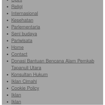
Religi
Internasional
Kesehatan
Parlementaria
Seni budaya
Pariwisata
Home
Contact
Donasi Bantuan Bencana Alam Pemkab
Tapanuli Utara
Konsultan Hukum
Iklan Cimahi
Cookie Policy
Iklan
Iklan