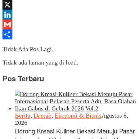
Yahoo
Mail
X
LinkedIn
Gmail
Share
Tidak Ada Pos Lagi.
Tidak ada laman yang di load.
Pos Terbaru
Berita
,
Daerah
,
Ekonomi & Bisnis
Agustus 8,
2026
Dorong Kreasi Kuliner Bekasi Menuju Pasar