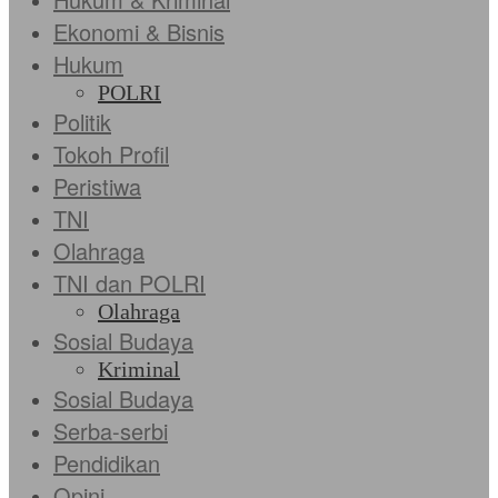
Ekonomi & Bisnis
Hukum
POLRI
Politik
Tokoh Profil
Peristiwa
TNI
Olahraga
TNI dan POLRI
Olahraga
Sosial Budaya
Kriminal
Sosial Budaya
Serba-serbi
Pendidikan
Opini