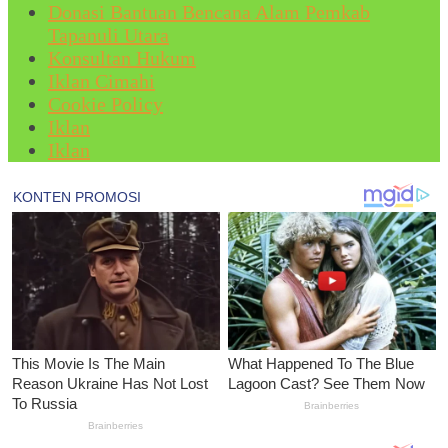
Donasi Bantuan Bencana Alam Pemkab
Tapanuli Utara
Konsultan Hukum
Iklan Cimahi
Cookie Policy
Iklan
Iklan