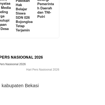
Pastikan
nyataa
Pemerinta
Hak
i Media
h Daerah
Belajar
uding
dan TNI-
Siswa
rga
Polri
SDN 026
utupi
Bojongloa
gaan
Tetap
 Desa
Terjamin
 PERS NASIOONAL 2026
Hari Pers Nasioonal 2026