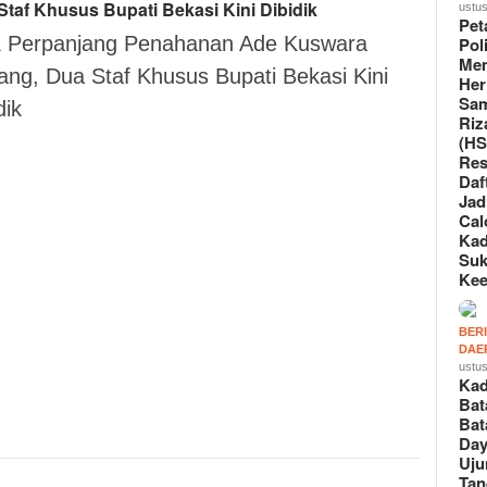
Staf Khusus Bupati Bekasi Kini Dibidik
ustus
Pet
 Perpanjang Penahanan Ade Kuswara
Poli
Me
ng, Dua Staf Khusus Bupati Bekasi Kini
Her
Sa
dik
Riz
(HS
Re
ebook
Daf
Jad
todon
Cal
Ka
il
Suk
Ke
tsApp
oo
BER
DAE
ustus
Ka
edIn
Bat
il
Bat
Day
re
Uju
Tan