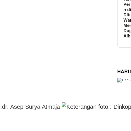
Per
n d
Dit
Wa
Men
Du
Aib
HARI