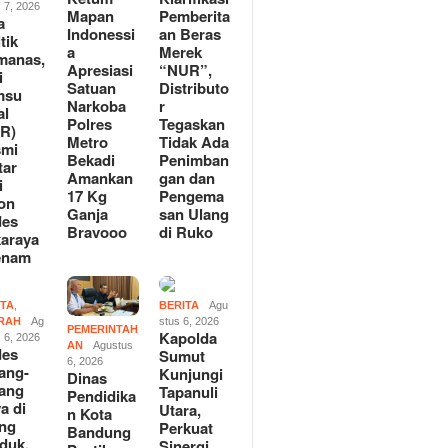
 7, 2026
Mapan
Pemberita
a
Indonessi
an Beras
tik
a
Merek
manas,
Apresiasi
“NUR”,
i
Satuan
Distributo
msu
Narkoba
r
al
Polres
Tegaskan
R)
Metro
Tidak Ada
smi
Bekadi
Penimban
tar
Amankan
gan dan
i
17 Kg
Pengema
on
Ganja
san Ulang
des
Bravooo
di Ruko
araya
enam
ITA
,
BERITA
Agu
RAH
Ag
stus 6, 2026
PEMERINTAH
Kapolda
 6, 2026
AN
Agustus
des
Sumut
6, 2026
ang-
Kunjungi
Dinas
ang
Tapanuli
Pendidika
a di
Utara,
n Kota
ng
Perkuat
Bandung
duk,
Sinergi