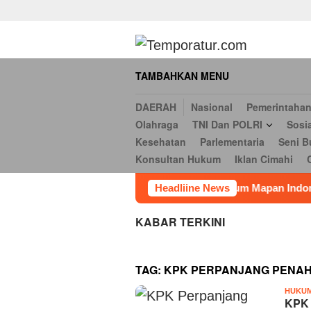
Daerah
Nasional
Pemerintahan
Hukum & Kriminal
Ekonomi
Loncat
serbi
Pendidikan
Opini
Religi
Internasional
Kesehatan
ke
Hukum
Iklan Cimahi
Cookie Policy
Iklan
Iklan
konten
TAMBAHKAN MENU
DAERAH
Nasional
Pemerintaha
Olahraga
TNI Dan POLRI
Sosi
Kesehatan
Parlementaria
Seni B
Konsultan Hukum
Iklan Cimahi
ya Keenam
Ketum Mapan Indonessia Apresiasi Satuan Na
Headliine News
KABAR TERKINI
TAG:
KPK PERPANJANG PENA
HUKU
KPK 