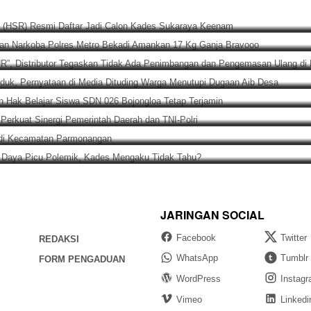
u Rizal (HSR) Resmi Daftar Jadi Calon Kades Sukaraya Keenam
si Satuan Narkoba Polres Metro Bekadi Amankan 17 Kg Ganja 
Merek “NUR”, Distributor Tegaskan Tidak Ada Penimbangan dan 
ung Tanduk, Pernyataan di Media Dituding Warga Menutupi Dug
astikan Hak Belajar Siswa SDN 026 Bojongloa Tetap Terjamin
 Utara, Perkuat Sinergi Pemerintah Daerah dan TNI-Polri
ah Dasar di Kecamatan Parmonangan
2026
-Batang Daya Picu Polemik, Kades Mengaku Tidak Tahu?
JARINGAN SOCIAL
Facebook
Twitter
REDAKSI
WhatsApp
Tumblr
FORM PENGADUAN
WordPress
Instag
Vimeo
Linkedi