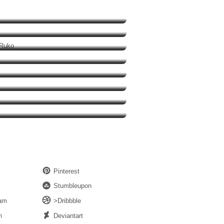
Bravooo
Pengemasan Ulang di Ruko
aan Aib Desa
Pinterest
Stumbleupon
ram
>Dribbble
n
Deviantart