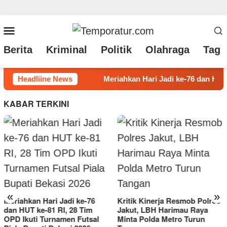
Loncat
Menu
ke
Mobile
Berita
Kriminal
Politik
Olahraga
Tag 
konten
 dan HUT ke-81 RI, 28 Tim OPD Ikuti Turnamen Futsal Piala Bupa
Headliine News
KABAR TERKINI
Peta Politik Memanas, Heri
Samsu Rizal (HSR) Resmi
«
»
Kritik Kinerja Resmob Polres
Daftar Jadi Calon Kades
Jakut, LBH Harimau Raya
Sukaraya Keenam
Minta Polda Metro Turun