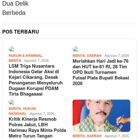
POS TERBARU
HUKUM & KRIMINAL
,
BERITA
,
DAERAH
Agustus 7, 2026
Meriahkan Hari Jadi ke-76
BERITA
Agustus 7, 2026
LSM Triga Nusantara
dan HUT ke-81 RI, 28 Tim
Indonesia Gelar Aksi di
OPD Ikuti Turnamen
Kejari Cikarang, Desak
Futsal Piala Bupati Bekasi
Penanganan Menyeluruh
2026
Dugaan Korupsi PDAM
Tirta Bhagasasi
BERITA
,
HUKUM
,
NASIONAL
Agustus 7, 2026
Kritik Kinerja Resmob
Polres Jakut, LBH
Harimau Raya Minta Polda
Metro Turun Tangan
BERITA
,
DAERAH
Agustus 7, 2026