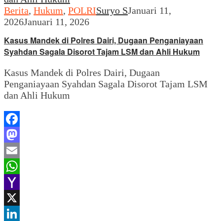
Berita
,
Hukum
,
POLRI
Suryo S
Januari 11,
2026
Januari 11, 2026
Kasus Mandek di Polres Dairi, Dugaan Penganiayaan
Syahdan Sagala Disorot Tajam LSM dan Ahli Hukum
Kasus Mandek di Polres Dairi, Dugaan
Penganiayaan Syahdan Sagala Disorot Tajam LSM
dan Ahli Hukum
Facebook
Mastodon
Email
WhatsApp
Yahoo
Mail
X