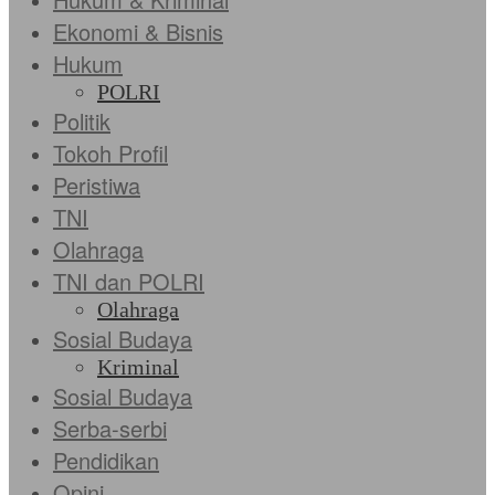
Ekonomi & Bisnis
Hukum
POLRI
Politik
Tokoh Profil
Peristiwa
TNI
Olahraga
TNI dan POLRI
Olahraga
Sosial Budaya
Kriminal
Sosial Budaya
Serba-serbi
Pendidikan
Opini