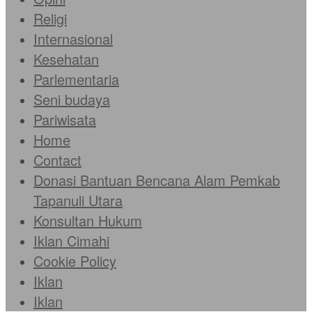
Religi
Internasional
Kesehatan
Parlementaria
Seni budaya
Pariwisata
Home
Contact
Donasi Bantuan Bencana Alam Pemkab
Tapanuli Utara
Konsultan Hukum
Iklan Cimahi
Cookie Policy
Iklan
Iklan