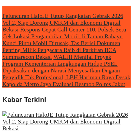
Headliine News
Peluncuran HaloJE Tutup Rangkaian Gebrak 2026
Vol.2, Siap Dorong UMKM dan Ekonomi Digital
Bekasi
Respons Cepat Call Center 110, Polsek Setu
Cek Lokasi Pengambilan Mobil di Taman Rahayu
Kunci Pintu Mobil Dirusak, Tas Berisi Dokumen
Penting Milik Pengacara Raib di Parkiran BCA
Summarecon Bekasi
WALHI Menilai Proyek
Program Kementerian Lingkungan Hidup PSEL
Dipaksakan dengan Narasi Menyesatkan
Dugaan
Penyidik Tak Profesional, LBH Harimau Raya Desak
Kapolda Metro Jaya Evaluasi Resmob Polres Jakut
Kabar Terkini