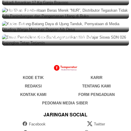
Tegaskan Tidak Ada Penimbangan dan Pengemasan
BERITA
,
DAERAH
Agustus 6, 2026
Ulang di Ruko
Kades Batang-Batang Daya di Ujung Tanduk,
Pernyataan di Media Dituding Warga Menutupi Dugaan
Aib Desa
PEMERINTAHAN
Agustus 6, 2026
Dinas Pendidikan Kota Bandung Pastikan Hak Belajar
Siswa SDN 026 Bojongloa Tetap Terjamin
KODE ETIK
KARIR
REDAKSI
TENTANG KAMI
KONTAK KAMI
FORM PENGADUAN
PEDOMAN MEDIA SIBER
JARINGAN SOCIAL
Facebook
Twitter