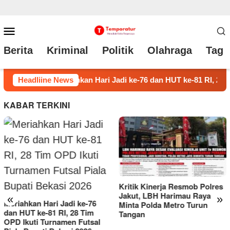
Loncat
Menu
ke
Mobile
Berita
Kriminal
Politik
Olahraga
Tag 
konten
RI, 28 Tim OPD Ikuti Turnamen Futsal Piala Bupati Bekasi 2026
Headliine News
KABAR TERKINI
Kritik Kinerja Resmob Polres
Jakut, LBH Harimau Raya
«
»
Minta Polda Metro Turun
Tangan
Peta Politik Memanas, Heri
Samsu Rizal (HSR) Resmi