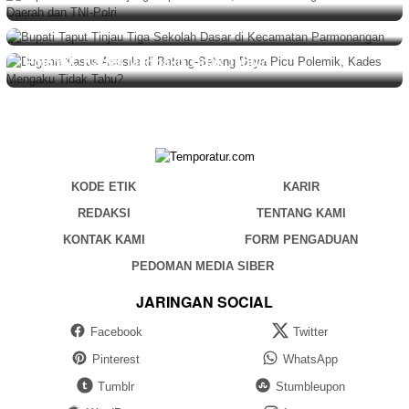
Bupati Taput Tinjau Tiga Sekolah Dasar di Kecamatan
Parmonangan
BERITA
,
DAERAH
,
HUKUM
Agustus 6, 2026
Dugaan Kasus Asusila di Batang-Batang Daya Picu
Polemik, Kades Mengaku Tidak Tahu?
KODE ETIK
KARIR
REDAKSI
TENTANG KAMI
KONTAK KAMI
FORM PENGADUAN
PEDOMAN MEDIA SIBER
JARINGAN SOCIAL
Facebook
Twitter
Pinterest
WhatsApp
Tumblr
Stumbleupon