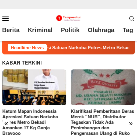
Loncat
Menu
ke
Mobile
Berita
Kriminal
Politik
Olahraga
Tag 
konten
ro Bekadi Amankan 17 Kg Ganja Bravooo
Headliine News
Klarifikasi Pe
KABAR TERKINI
Klarifikasi Pemberitaan Beras
Merek “NUR”, Distributor
Tegaskan Tidak Ada
«
»
Penimbangan dan
Kades Batang-Batang Daya di
Pengemasan Ulang di Ruko
Ujung Tanduk, Pernyataan di