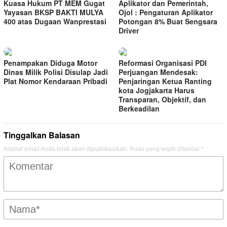
Kuasa Hukum PT MEM Gugat
Aplikator dan Pemerintah,
Yayasan BKSP BAKTI MULYA
Ojol : Pengaturan Aplikator
400 atas Dugaan Wanprestasi
Potongan 8% Buat Sengsara
Driver
Penampakan Diduga Motor
Reformasi Organisasi PDI
Dinas Milik Polisi Disulap Jadi
Perjuangan Mendesak:
Plat Nomor Kendaraan Pribadi
Penjaringan Ketua Ranting
kota Jogjakarta Harus
Transparan, Objektif, dan
Berkeadilan
Tinggalkan Balasan
Alamat email Anda tidak akan dipublikasikan.
Ruas yang wajib ditandai
*