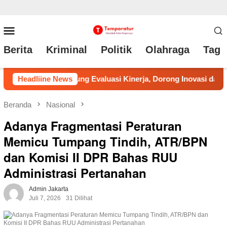
Loncat
Menu
ke
Mobile
Berita
Kriminal
Politik
Olahraga
Tag 
konten
inerja, Dorong Inovasi dan Percepatan Pembenahan Pelayanan
Headliine News
Beranda
Nasional
Adanya Fragmentasi Peraturan
Memicu Tumpang Tindih, ATR/BPN
dan Komisi II DPR Bahas RUU
Administrasi Pertanahan
Admin Jakarta
Juli 7, 2026
31 Dilihat