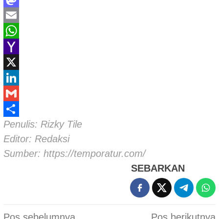
Mastodon
Email
WhatsApp
Yahoo
Mail
X
LinkedIn
Gmail
Penulis: Rizky Tile
Share
Editor: Redaksi
Sumber:
https://temporatur.com/
SEBARKAN
Navigasi
Pos sebelumnya
Pos berikutnya