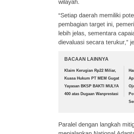
wilayah.
“Setiap daerah memiliki po
pembagian target ini, pemer
lebih jelas, sementara capa
dievaluasi secara terukur,” 
BACAAN LAINNYA
Klaim Kerugian Rp22 Miliar,
Ha
Kuasa Hukum PT MEM Gugat
Ap
Yayasan BKSP BAKTI MULYA
Oj
400 atas Dugaan Wanprestasi
Po
Se
Paralel dengan langkah miti
menjalankan National Adapta