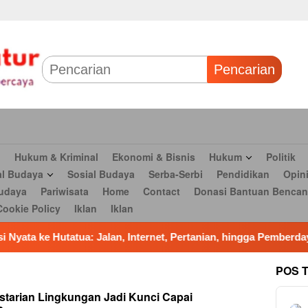
 & Bisnis
Hukum
Politik
Tokoh Profil
Peristiwa
TNI
Olahr
Parlementaria
Seni budaya
Pariwisata
Home
Contact
Dona
Pencarian
n
Hukum & Kriminal
Ekonomi & Bisnis
Hukum
Politik
al Budaya
Sosial Budaya
Serba-Serbi
Pendidikan
Opin
udaya
Pariwisata
Home
Contact
Donasi Bantuan Bencan
Cookie Policy
Iklan
Iklan
: Jalan, Internet, Pertanian, hingga Pemberdayaan Ekonomi
POS 
starian Lingkungan Jadi Kunci Capai