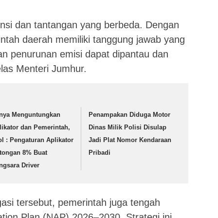
tensi dan tantangan yang berbeda. Dengan
intah daerah memiliki tanggung jawab yang
ian penurunan emisi dapat dipantau dan
jelas Menteri Jumhur.
nya Menguntungkan
Penampakan Diduga Motor
likator dan Pemerintah,
Dinas Milik Polisi Disulap
ol : Pengaturan Aplikator
Jadi Plat Nomor Kendaraan
tongan 8% Buat
Pribadi
ngsara Driver
gasi tersebut, pemerintah juga tengah
tion Plan (NAP) 2026–2030. Strategi ini