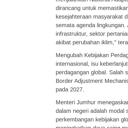
dirancang untuk memastikan 
kesejahteraan masyarakat da
semata agenda lingkungan. A
infrastruktur, sektor pertan
akibat perubahan iklim,” te
Mengubah Kebijakan Perdag
internasional, isu keberlanj
perdagangan global. Salah 
Border Adjustment Mechanis
pada 2027.
Menteri Jumhur menegaskan 
dalam negeri adalah modal 
perkembangan kebijakan glob
meningkatkan daya saing pr