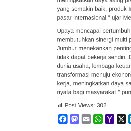
yang semakin baik, produk 
pasar internasional,” ujar M
Upaya mencapai pertumbuhan 
membutuhkan sinergi multi-
Jumhur menekankan pentingn
tidak dapat bekerja sendiri.
dunia usaha, lembaga keuan
transformasi menuju ekono
kerja, meningkatkan daya s
nyata bagi masyarakat,” pu
Post Views:
302
Facebook
Mastodon
Email
Whats
Yah
Mai