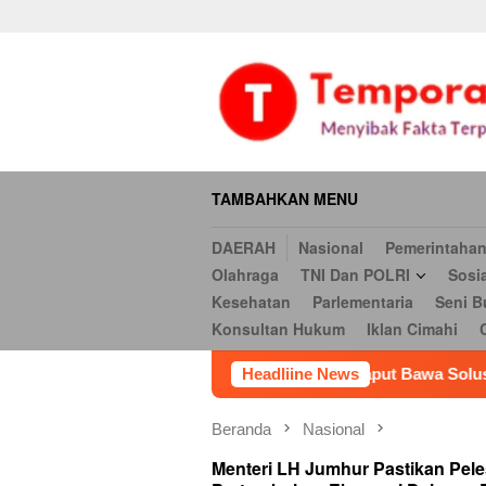
Daerah
Nasional
Pemerintahan
Hukum & Kriminal
Ekonomi
Loncat
serbi
Pendidikan
Opini
Religi
Internasional
Kesehatan
ke
Hukum
Iklan Cimahi
Cookie Policy
Iklan
Iklan
konten
TAMBAHKAN MENU
DAERAH
Nasional
Pemerintaha
Olahraga
TNI Dan POLRI
Sosi
Kesehatan
Parlementaria
Seni B
Konsultan Hukum
Iklan Cimahi
Tidak Tahu?
Pemkab Taput Bawa Solusi Nyata ke Hutatua
Headliine News
Beranda
Nasional
Menteri LH Jumhur Pastikan Pele