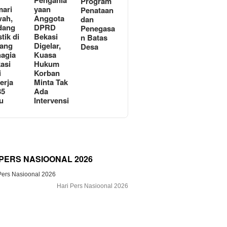
n
Pengania
Program
ari
yaan
Penataan
ah,
Anggota
dan
dang
DPRD
Penegasa
tik di
Bekasi
n Batas
ang
Digelar,
Desa
agia
Kuasa
asi
Hukum
i
Korban
erja
Minta Tak
35
Ada
u
Intervensi
 PERS NASIOONAL 2026
Hari Pers Nasioonal 2026