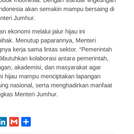
Indonesia akan semakin mampu bersaing di
enteri Jumhur.
ekonomi melalui jalur hijau ini
pihak. Menutup paparannya, Menteri
ya kerja sama lintas sektor. “Pemerintah
 Dibutuhkan kolaborasi antara pemerintah,
gan, akademisi, dan masyarakat agar
mi hijau mampu menciptakan lapangan
aing nasional, serta menghadirkan manfaat
ngkas Menteri Jumhur.
App
oo
X
LinkedIn
Gmail
Share
l