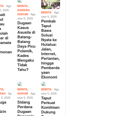
ITA
Agu
BERITA
,
6, 2026
DAERAH
,
BERITA
Agu
ati
HUKUM
Agu
stus 6, 2026
ut
stus 6, 2026
Pemkab
Dugaan
jau
Taput
Kasus
a
Bawa
Asusila di
olah
Solusi
Batang-
ar di
Nyata ke
Batang
camata
Hutatua:
Daya Picu
Jalan,
Polemik,
rmonan
Internet,
Kades
n
Pertanian,
Mengaku
hingga
Tidak
Pemberda
Tahu?
yaan
Ekonomi
ITA
,
BERITA
,
BERITA
Agu
RAH
Ag
HUKUM
Agu
stus 5, 2026
Taput
 5, 2026
stus 5, 2026
uga
Sidang
Perkuat
Perdana
Komitmen
izin
Dugaan
Dukung