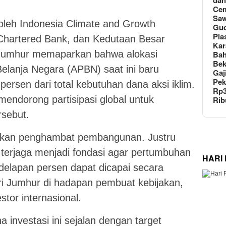
da
Cem
Saw
 oleh Indonesia Climate and Growth
Gu
Plas
Chartered Bank, dan Kedutaan Besar
Kar
, Jumhur memaparkan bahwa alokasi
Bah
Bek
lanja Negara (APBN) saat ini baru
Gaj
Pek
ersen dari total kebutuhan dana aksi iklim.
Rp
endorong partisipasi global untuk
Rib
sebut.
bukan penghambat pembangunan. Justru
 terjaga menjadi fondasi agar pertumbuhan
HARI
delapan persen dapat dicapai secara
ri Jumhur di hadapan pembuat kebijakan,
tor internasional.
 investasi ini sejalan dengan target