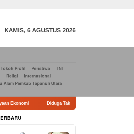
aga
TNI dan POLRI
Sosial Budaya
Sosial Budaya
Serba-
si Bantuan Bencana Alam Pemkab Tapanuli Utara
Konsultan
KAMIS, 6 AGUSTUS 2026
Tokoh Profil
Peristiwa
TNI
i
Religi
Internasional
a Alam Pemkab Tapanuli Utara
Diduga Tak Berizin dan Cemari Sawah, Gudang Plastik di K
TERBARU