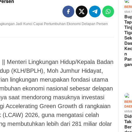
Persen
BER
stus 
Bup
Tap
Tin
Tig
Sek
Das
Ke
n
Pa
m
|| Menteri Lingkungan Hidup/Kepala Badan
ga
idup (KLH/BPLH), Moh Jumhur Hidayat,
ian lingkungan merupakan fondasi utama
umbuhan ekonomi nasional sebesar delapan
nnya saat mendorong masuknya investasi
BER
ggi Accelerating Green Growth di rangkaian
DAE
ustus
k (LCAW) 2026, guna mengatasi celah
Did
Tak
ng membutuhkan lebih dari 281 miliar dolar
Ber