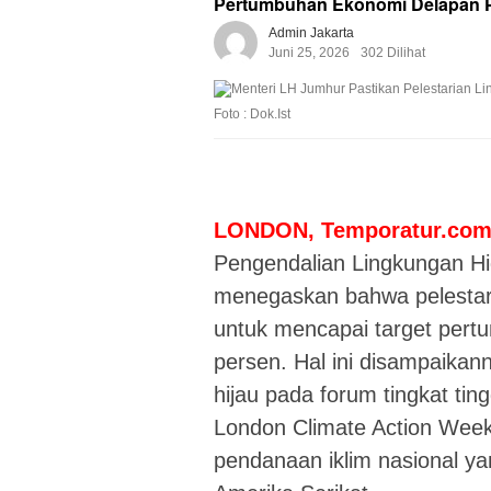
Pertumbuhan Ekonomi Delapan 
Admin Jakarta
Juni 25, 2026
302 Dilihat
Foto : Dok.Ist
LONDON, Temporatur.co
Pengendalian Lingkungan H
menegaskan bahwa pelestar
untuk mencapai target pert
persen. Hal ini disampaika
hijau pada forum tingkat tin
London Climate Action Wee
pendanaan iklim nasional ya