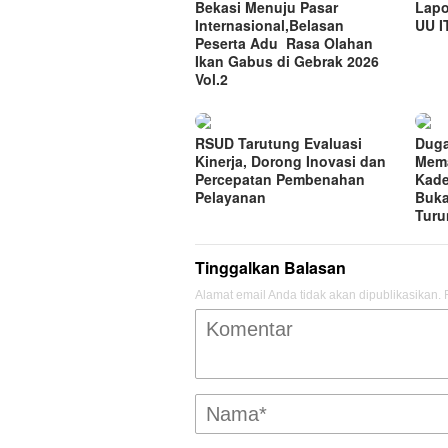
Bekasi Menuju Pasar
Lapo
Internasional,Belasan
UU I
Peserta Adu Rasa Olahan
Ikan Gabus di Gebrak 2026
Vol.2
RSUD Tarutung Evaluasi
Duga
Kinerja, Dorong Inovasi dan
Mema
Percepatan Pembenahan
Kade
Pelayanan
Buka
Turu
Tinggalkan Balasan
Alamat email Anda tidak akan dipublikasikan.