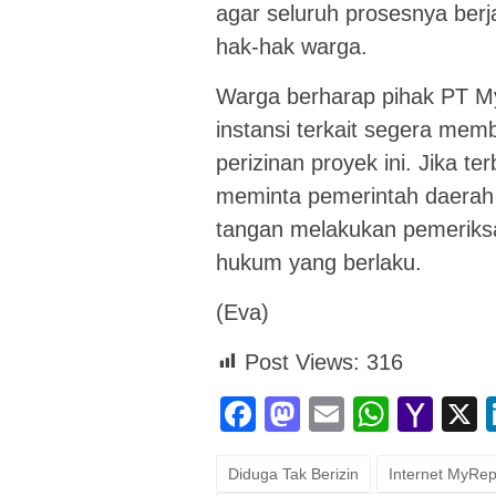
agar seluruh prosesnya berj
hak-hak warga.
Warga berharap pihak PT M
instansi terkait segera mem
perizinan proyek ini. Jika t
meminta pemerintah daerah 
tangan melakukan pemeriks
hukum yang berlaku.
(Eva)
Post Views:
316
Facebook
Mastodon
Email
Whats
Yah
Mai
Diduga Tak Berizin
Internet MyRep