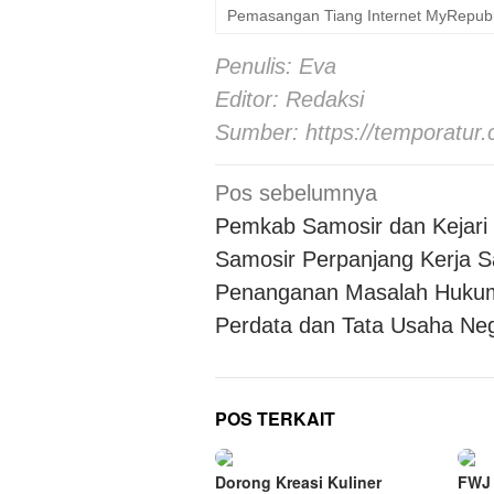
Pemasangan Tiang Internet MyRepubl
Penulis: Eva
Editor: Redaksi
Sumber:
https://temporatur
Navigasi
Pos sebelumnya
pos
Pemkab Samosir dan Kejari
Samosir Perpanjang Kerja 
Penanganan Masalah Huku
Perdata dan Tata Usaha Ne
POS TERKAIT
Dorong Kreasi Kuliner
FWJ 