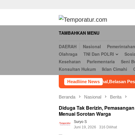
Daerah
Nasional
Pemerintahan
Hukum & Kriminal
Ekonomi
Loncat
serbi
Pendidikan
Opini
Religi
Internasional
Kesehatan
ke
Hukum
Iklan Cimahi
Cookie Policy
Iklan
Iklan
konten
TAMBAHKAN MENU
DAERAH
Nasional
Pemerintaha
Olahraga
TNI Dan POLRI
Sosi
Kesehatan
Parlementaria
Seni B
Konsultan Hukum
Iklan Cimahi
Bekasi Menuju Pasar Internasional,Belasan Peserta Adu Rasa Ol
Headliine News
Beranda
Nasional
Berita
Diduga Tak Berizin, Pemasangan 
Menuai Sorotan Warga
Suryo S
Juni 19, 2026
316 Dilihat