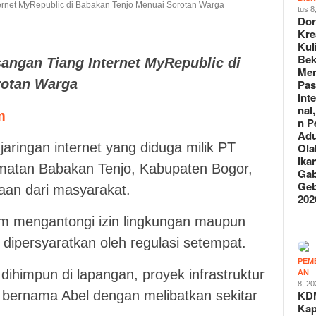
tus 8
Do
Kre
Kul
Bek
angan Tiang Internet MyRepublic di
Me
rotan Warga
Pas
Int
nal
m
n P
Ad
aringan internet yang diduga milik PT
Ola
Ika
matan Babakan Tenjo, Kabupaten Bogor,
Gab
Geb
aan dari masyarakat.
202
um mengantongi izin lingkungan maupun
 dipersyaratkan oleh regulasi setempat.
PEM
dihimpun di lapangan, proyek infrastruktur
AN
8, 2
KD
r bernama Abel dengan melibatkan sekitar
Kap