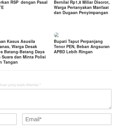
rkan RSP dengan Pasal
Bernilai Rp1,8 Miliar Disorot,
TE
Warga Pertanyakan Manfaat
dan Dugaan Penyimpangan
an Kasus Asusila
Bupati Taput Perpanjang
nas, Warga Desak
Tenor PEN, Beban Angsuran
s Batang-Batang Daya
APBD Lebih Ringan
 Suara dan Minta Polisi
n Tangan
Ruas yang wajib ditandai
*