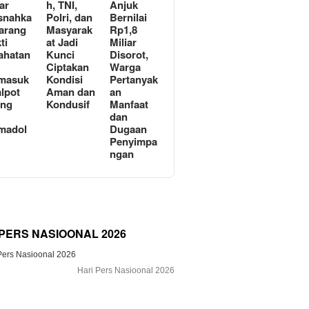
ar
h, TNI,
Anjuk
snahka
Polri, dan
Bernilai
arang
Masyarak
Rp1,8
ti
at Jadi
Miliar
ahatan
Kunci
Disorot,
Ciptakan
Warga
masuk
Kondisi
Pertanyak
lpot
Aman dan
an
ong
Kondusif
Manfaat
n
dan
madol
Dugaan
Penyimpa
ngan
 PERS NASIOONAL 2026
Hari Pers Nasioonal 2026