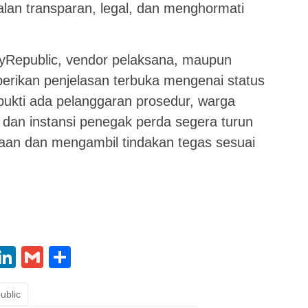
alan transparan, legal, dan menghormati
yRepublic, vendor pelaksana, maupun
berikan penjelasan terbuka mengenai status
erbukti ada pelanggaran prosedur, warga
dan instansi penegak perda segera turun
aan dan mengambil tindakan tegas sesuai
App
oo
X
LinkedIn
Gmail
Share
l
ublic