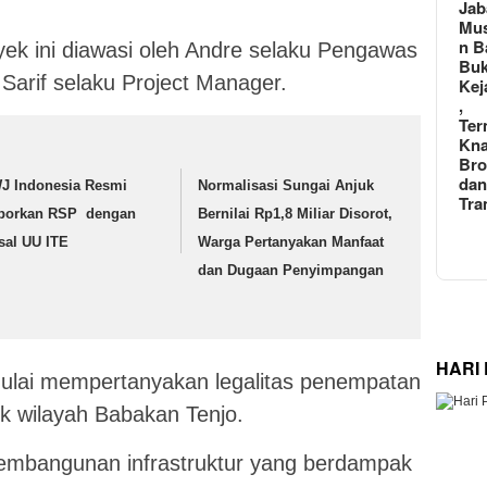
Jab
Mu
n B
ek ini diawasi oleh Andre selaku Pengawas
Buk
Sarif selaku Project Manager.
Kej
,
Ter
Kna
Br
da
J Indonesia Resmi
Normalisasi Sungai Anjuk
Tra
porkan RSP dengan
Bernilai Rp1,8 Miliar Disorot,
sal UU ITE
Warga Pertanyakan Manfaat
dan Dugaan Penyimpangan
HARI
ulai mempertanyakan legalitas penempatan
tik wilayah Babakan Tenjo.
pembangunan infrastruktur yang berdampak