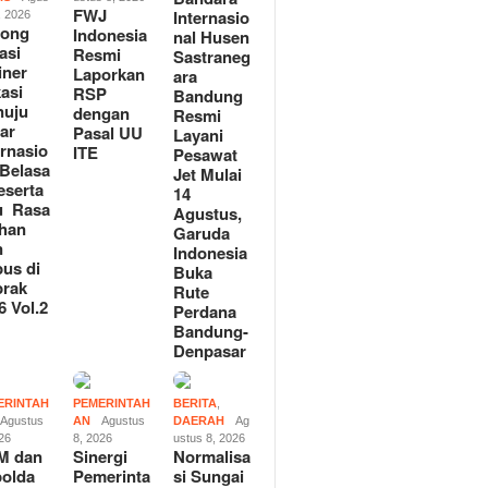
FWJ
Internasio
, 2026
rong
Indonesia
nal Husen
asi
Resmi
Sastraneg
iner
Laporkan
ara
asi
RSP
Bandung
nuju
dengan
Resmi
ar
Pasal UU
Layani
ernasio
ITE
Pesawat
,Belasa
Jet Mulai
eserta
14
u Rasa
Agustus,
han
Garuda
n
Indonesia
us di
Buka
rak
Rute
6 Vol.2
Perdana
Bandung-
Denpasar
ERINTAH
PEMERINTAH
BERITA
,
Agustus
AN
Agustus
DAERAH
Ag
026
8, 2026
ustus 8, 2026
M dan
Sinergi
Normalisa
olda
Pemerinta
si Sungai