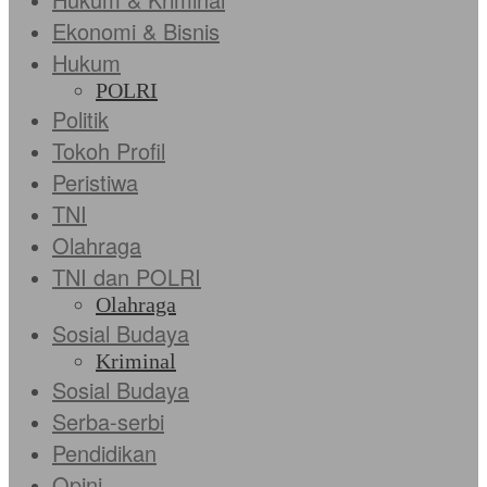
Ekonomi & Bisnis
Hukum
POLRI
Politik
Tokoh Profil
Peristiwa
TNI
Olahraga
TNI dan POLRI
Olahraga
Sosial Budaya
Kriminal
Sosial Budaya
Serba-serbi
Pendidikan
Opini