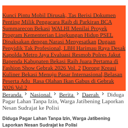
Headliine News
Kunci Pintu Mobil Dirusak, Tas Berisi Dokumen
Penting Milik Pengacara Raib di Parkiran BCA
Summarecon Bekasi
WALHI Menilai Proyek
Program Kementerian Lingkungan Hidup PSEL
Dipaksakan dengan Narasi Menyesatkan
Dugaan
Penyidik Tak Profesional, LBH Harimau Raya Desak
Kapolda Metro Jaya Evaluasi Resmob Polres Jakut
Bapenda Kabupaten Bekasi Raih Juara Pertama di
Fashion Show Gebrak 2026 Vol. 2
Dorong Kreasi
Kuliner Bekasi Menuju Pasar Internasional,Belasan
Peserta Adu Rasa Olahan Ikan Gabus di Gebrak
2026 Vol.2
Beranda
Nasional
Berita
Daerah
Diduga
Pagar Lahan Tanpa Izin, Warga Jatibening Laporkan
Nesan Sudrajat ke Polisi
Diduga Pagar Lahan Tanpa Izin, Warga Jatibening
Laporkan Nesan Sudrajat ke Polisi