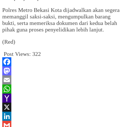
Polres Metro Bekasi Kota dijadwalkan akan segera
memanggil saksi-saksi, mengumpulkan barang
bukti, serta memeriksa dokumen dari kedua belah
pihak guna proses penyelidikan lebih lanjut.
(Red)
Post Views:
322
Facebook
Mastodon
Email
WhatsApp
Yahoo
Mail
X
LinkedIn