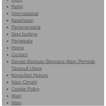
Religi
Internasional
Kesehatan
Parlementaria
Seni budaya
Pariwisata
Home
Contact
Donasi Bantuan Bencana Alam Pemkab
Tapanuli Utara
Konsultan Hukum
Iklan Cimahi
Cookie Policy
Iklan
Iklan