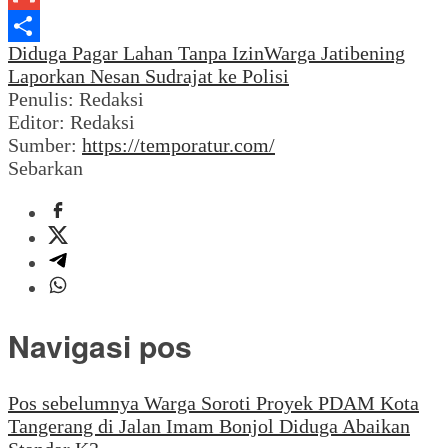
Gmail
Diduga Pagar Lahan Tanpa Izin
Warga Jatibening
Share
Laporkan Nesan Sudrajat ke Polisi
Penulis: Redaksi
Editor: Redaksi
Sumber:
https://temporatur.com/
Sebarkan
Navigasi pos
Pos sebelumnya
Warga Soroti Proyek PDAM Kota
Tangerang di Jalan Imam Bonjol Diduga Abaikan