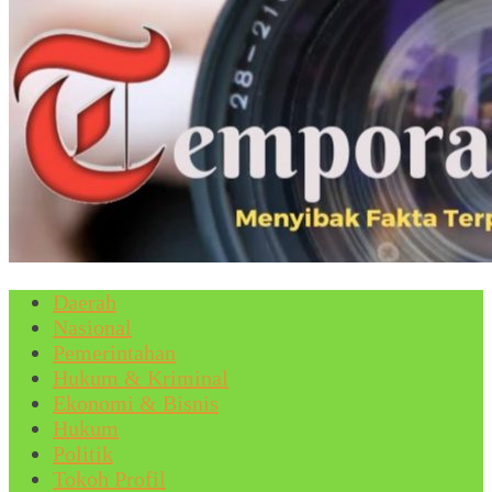
Daerah
Nasional
Pemerintahan
Hukum & Kriminal
Ekonomi & Bisnis
Hukum
Politik
Tokoh Profil