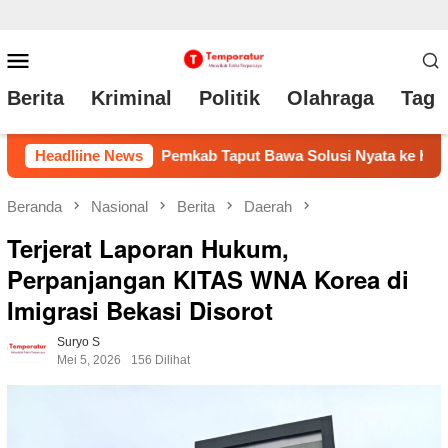
Loncat
Menu
ke
Mobile
Berita
Kriminal
Politik
Olahraga
Tag 
konten
 Solusi Nyata ke Hutatua: Jalan, Internet, Pertanian, hingga 
Headliine News
Beranda
Nasional
Berita
Daerah
Terjerat Laporan Hukum,
Perpanjangan KITAS WNA Korea di
Imigrasi Bekasi Disorot
Suryo S
Mei 5, 2026
156 Dilihat