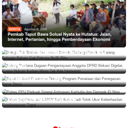
BERITA
Agustus 6, 2026
Pemkab Taput Bawa Solusi Nyata ke Hutatua: Jalan,
Internet, Pertanian, hingga Pemberdayaan Ekonomi
BERITA
,
DAERAH
Agustus 5, 2026
Diduga Tak Berizin dan Cemari Sawah, Gudang Plastik
BERITA
,
HUKUM
Agustus 5, 2026
di Karang Bahagia Bekasi Gaji Pekerja Rp35 Ribu
Sidang Perdana Dugaan Penganiayaan Anggota DPRD
Bekasi Digelar, Kuasa Hukum Korban Minta Tak Ada
Intervensi
BERITA
Agustus 5, 2026
Taput Perkuat Komitmen Dukung Program Penataan
BERITA
,
DAERAH
Agustus 5, 2026
dan Penegasan Batas Desa
Polres PPU Perkuat Sinergi Antisipasi Karhutla dan
Dampak El Nino
BERITA
Agustus 4, 2026
Petani Sejahtera dan UMKM Naik Kelas Jadi Tolok Ukur
Keberhasilan Pembangunan Taput