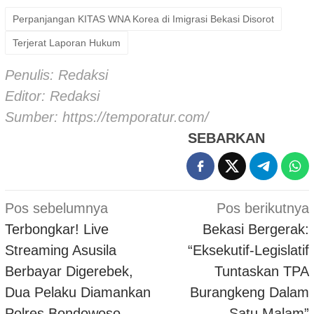
Mail
Perpanjangan KITAS WNA Korea di Imigrasi Bekasi Disorot
Terjerat Laporan Hukum
Penulis: Redaksi
Editor: Redaksi
Sumber:
https://temporatur.com/
SEBARKAN
Navigasi
Pos sebelumnya
Pos berikutnya
pos
Terbongkar! Live
Bekasi Bergerak:
Streaming Asusila
“Eksekutif-Legislatif
Berbayar Digerebek,
Tuntaskan TPA
Dua Pelaku Diamankan
Burangkeng Dalam
Polres Bondowoso
Satu Malam”