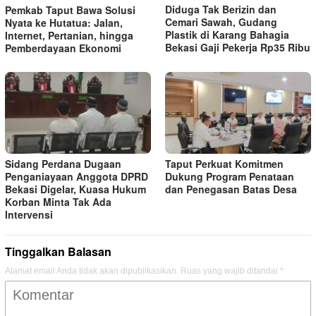
Diduga Tak Berizin dan
Pemkab Taput Bawa Solusi
Cemari Sawah, Gudang
Nyata ke Hutatua: Jalan,
Plastik di Karang Bahagia
Internet, Pertanian, hingga
Bekasi Gaji Pekerja Rp35 Ribu
Pemberdayaan Ekonomi
Sidang Perdana Dugaan
Taput Perkuat Komitmen
Penganiayaan Anggota DPRD
Dukung Program Penataan
Bekasi Digelar, Kuasa Hukum
dan Penegasan Batas Desa
Korban Minta Tak Ada
Intervensi
Tinggalkan Balasan
Alamat email Anda tidak akan dipublikasikan.
Ruas yang wajib ditandai
*