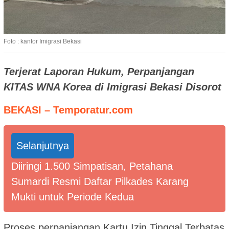
Foto : kantor Imigrasi Bekasi
Terjerat Laporan Hukum, Perpanjangan
KITAS WNA Korea di Imigrasi Bekasi Disorot
BEKASI – Temporatur.com
Selanjutnya
Diiringi 1.500 Simpatisan, Petahana
Sumardi Resmi Daftar Pilkades Karang
Mukti untuk Periode Kedua
Proses perpanjangan Kartu Izin Tinggal Terbatas