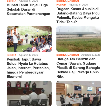
BERITA
Agustus 6, 2026
BERITA
,
DAERAH
,
Bupati Taput Tinjau Tiga
HUKUM
Agustus 6, 2026
Dugaan Kasus Asusila di
Sekolah Dasar di
Batang-Batang Daya Picu
Kecamatan Parmonangan
Polemik, Kades Mengaku
Tidak Tahu?
BERITA
,
DAERAH
Agustus 5, 2026
BERITA
Agustus 6, 2026
Diduga Tak Berizin dan
Pemkab Taput Bawa
Cemari Sawah, Gudang
Solusi Nyata ke Hutatua:
Plastik di Karang Bahagia
Jalan, Internet, Pertanian,
Bekasi Gaji Pekerja Rp35
hingga Pemberdayaan
Ribu
Ekonomi