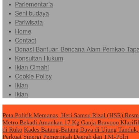
Parlementaria
Seni budaya
Pariwisata
Home
Contact
Donasi Bantuan Bencana Alam Pemkab Tapan
Konsultan Hukum
Iklan Cimahi
Cookie Policy
Iklan
Iklan
Headliine News
Peta Politik Memanas, Heri Samsu Rizal (HSR) Resm
Metro Bekadi Amankan 17 Kg Ganja Bravooo
Klarif
di Ruko
Kades Batang-Batang Daya di Ujung Tanduk,
Perkuat Sinergi Pemerintah Daerah dan TNI-Polri