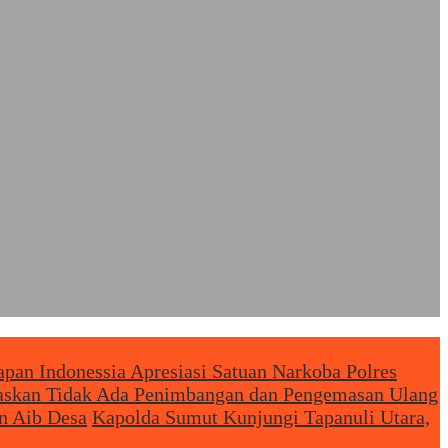
an Indonessia Apresiasi Satuan Narkoba Polres
egaskan Tidak Ada Penimbangan dan Pengemasan Ulang
n Aib Desa
Kapolda Sumut Kunjungi Tapanuli Utara,