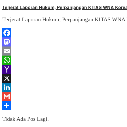
Terjerat Laporan Hukum, Perpanjangan KITAS WNA Korea d
Terjerat Laporan Hukum, Perpanjangan KITAS WNA Ko
Facebook
Mastodon
Email
WhatsApp
Yahoo
Mail
X
LinkedIn
Gmail
Share
Tidak Ada Pos Lagi.