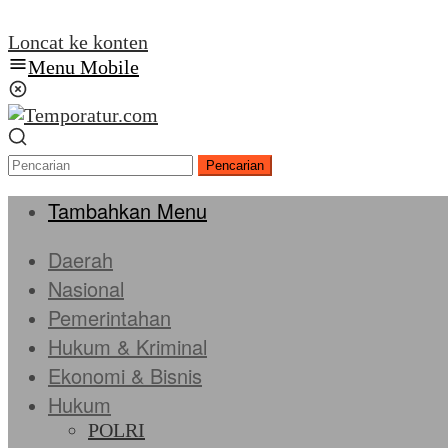
Loncat ke konten
Menu Mobile
Pencarian
Tambahkan Menu
Daerah
Nasional
Pemerintahan
Hukum & Kriminal
Ekonomi & Bisnis
Hukum
POLRI