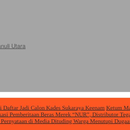
uli Utara
i Daftar Jadi Calon Kades Sukaraya Keenam
Ketum Map
ikasi Pemberitaan Beras Merek “NUR”, Distributor T
 Pernyataan di Media Dituding Warga Menutupi Dugaa