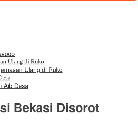
avooo
ngemasan Ulang di Ruko
n Aib Desa
i Bekasi Disorot