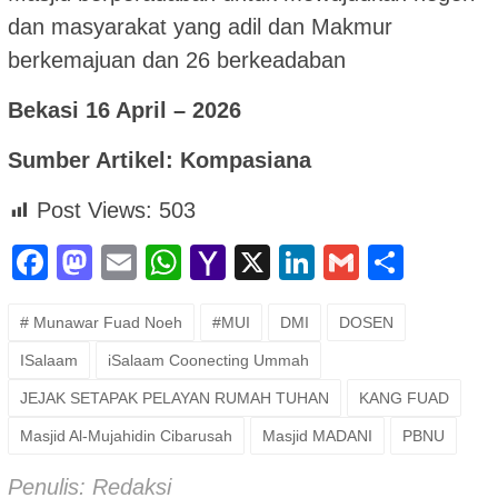
dan masyarakat yang adil dan Makmur
berkemajuan dan 26 berkeadaban
Bekasi 16 April – 2026
Sumber Artikel: Kompasiana
Post Views:
503
Facebook
Mastodon
Email
WhatsApp
Yahoo
X
LinkedIn
Gmail
Shar
Mail
# Munawar Fuad Noeh
#MUI
DMI
DOSEN
ISalaam
iSalaam Coonecting Ummah
JEJAK SETAPAK PELAYAN RUMAH TUHAN
KANG FUAD
Masjid Al-Mujahidin Cibarusah
Masjid MADANI
PBNU
Penulis: Redaksi