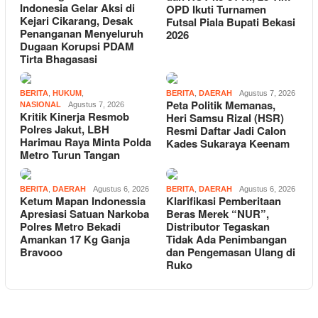
Indonesia Gelar Aksi di
OPD Ikuti Turnamen
Kejari Cikarang, Desak
Futsal Piala Bupati Bekasi
Penanganan Menyeluruh
2026
Dugaan Korupsi PDAM
Tirta Bhagasasi
BERITA
,
HUKUM
,
BERITA
,
DAERAH
Agustus 7, 2026
Peta Politik Memanas,
NASIONAL
Agustus 7, 2026
Kritik Kinerja Resmob
Heri Samsu Rizal (HSR)
Polres Jakut, LBH
Resmi Daftar Jadi Calon
Harimau Raya Minta Polda
Kades Sukaraya Keenam
Metro Turun Tangan
BERITA
,
DAERAH
Agustus 6, 2026
BERITA
,
DAERAH
Agustus 6, 2026
Ketum Mapan Indonessia
Klarifikasi Pemberitaan
Apresiasi Satuan Narkoba
Beras Merek “NUR”,
Polres Metro Bekadi
Distributor Tegaskan
Amankan 17 Kg Ganja
Tidak Ada Penimbangan
Bravooo
dan Pengemasan Ulang di
Ruko