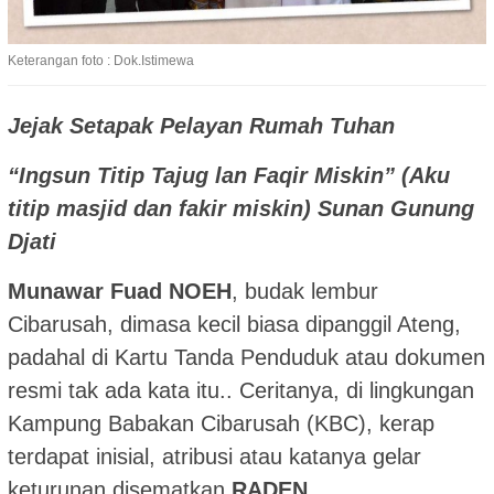
Keterangan foto : Dok.Istimewa
Jejak Setapak Pelayan Rumah Tuhan
“Ingsun Titip Tajug lan Faqir Miskin” (Aku
titip masjid dan fakir miskin)
Sunan Gunung
Djati
Munawar Fuad NOEH
, budak lembur
Cibarusah, dimasa kecil biasa dipanggil Ateng,
padahal di Kartu Tanda Penduduk atau dokumen
resmi tak ada kata itu.. Ceritanya, di lingkungan
Kampung Babakan Cibarusah (KBC), kerap
terdapat inisial, atribusi atau katanya gelar
keturunan disematkan
RADEN
.