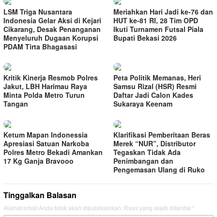
LSM Triga Nusantara
Meriahkan Hari Jadi ke-76 dan
Indonesia Gelar Aksi di Kejari
HUT ke-81 RI, 28 Tim OPD
Cikarang, Desak Penanganan
Ikuti Turnamen Futsal Piala
Menyeluruh Dugaan Korupsi
Bupati Bekasi 2026
PDAM Tirta Bhagasasi
Kritik Kinerja Resmob Polres
Peta Politik Memanas, Heri
Jakut, LBH Harimau Raya
Samsu Rizal (HSR) Resmi
Minta Polda Metro Turun
Daftar Jadi Calon Kades
Tangan
Sukaraya Keenam
Ketum Mapan Indonessia
Klarifikasi Pemberitaan Beras
Apresiasi Satuan Narkoba
Merek “NUR”, Distributor
Polres Metro Bekadi Amankan
Tegaskan Tidak Ada
17 Kg Ganja Bravooo
Penimbangan dan
Pengemasan Ulang di Ruko
Tinggalkan Balasan
Alamat email Anda tidak akan dipublikasikan.
Ruas yang wajib ditandai
*