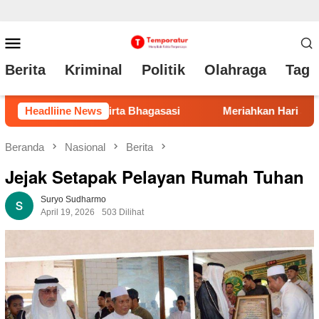
Loncat
Menu
ke
Mobile
Berita
Kriminal
Politik
Olahraga
Tag 
konten
gasasi
Headliine News
Meriahkan Hari Jadi ke-76 dan HUT ke-81 RI, 28 T
Beranda
Nasional
Berita
Jejak Setapak Pelayan Rumah Tuhan
Suryo Sudharmo
April 19, 2026
503 Dilihat