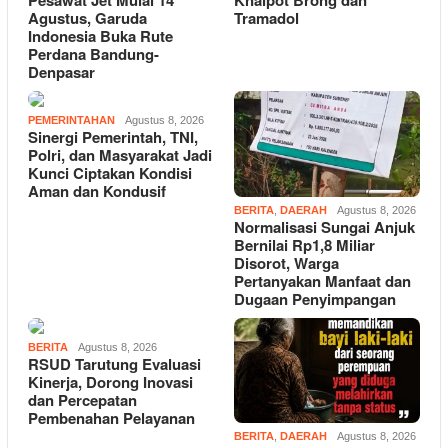
Pesawat Jet Mulai 14
Knalpot Brong dan
Agustus, Garuda
Tramadol
Indonesia Buka Rute
Perdana Bandung-
Denpasar
PEMERINTAHAN
Agustus 8, 2026
Sinergi Pemerintah, TNI,
Polri, dan Masyarakat Jadi
Kunci Ciptakan Kondisi
Aman dan Kondusif
BERITA
,
DAERAH
Agustus 8, 2026
Normalisasi Sungai Anjuk
Bernilai Rp1,8 Miliar
Disorot, Warga
Pertanyakan Manfaat dan
Dugaan Penyimpangan
BERITA
Agustus 8, 2026
RSUD Tarutung Evaluasi
Kinerja, Dorong Inovasi
dan Percepatan
Pembenahan Pelayanan
BERITA
,
DAERAH
Agustus 8, 2026