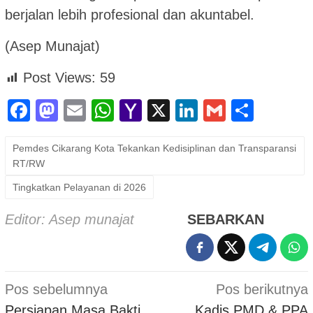
berjalan lebih profesional dan akuntabel.
(Asep Munajat)
Post Views:
59
Facebook
Mastodon
Email
WhatsApp
Yahoo
X
LinkedIn
Gmail
Shar
Mail
Pemdes Cikarang Kota Tekankan Kedisiplinan dan Transparansi
RT/RW
Tingkatkan Pelayanan di 2026
Editor: Asep munajat
SEBARKAN
Navigasi
Pos sebelumnya
Pos berikutnya
pos
Persiapan Masa Bakti
Kadis PMD & PPA