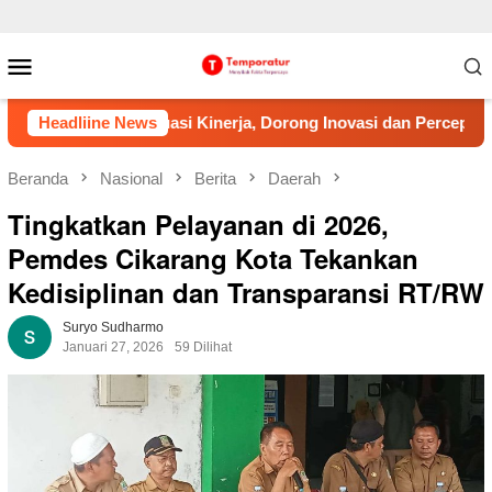
Loncat
Menu
ke
Mobile
konten
si Kinerja, Dorong Inovasi dan Percepatan Pembenahan Pelaya
Headliine News
Beranda
Nasional
Berita
Daerah
Tingkatkan Pelayanan di 2026,
Pemdes Cikarang Kota Tekankan
Kedisiplinan dan Transparansi RT/RW
Suryo Sudharmo
Januari 27, 2026
59 Dilihat