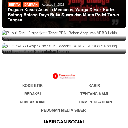
BERITA
,
DAERAH
Agustus 8, 2026
Dugaan Kasus Asusila Memanas, Warga Desak Kades
Batang-Batang Daya Buka Suara dan Minta Polisi Turun
Tangan
BERITA
Agustus 8, 2026
Bupati Taput Perpanjang Tenor PEN, Beban Angsuran
APBD Lebih Ringan
NASIONAL
Agustus 7, 2026
ASPRINDO Genjot Lompatan Ekonomi Desa KDMP dan
Kampung Industri Jadi Motor Pertumbuhan Daerah
KODE ETIK
KARIR
REDAKSI
TENTANG KAMI
KONTAK KAMI
FORM PENGADUAN
PEDOMAN MEDIA SIBER
JARINGAN SOCIAL