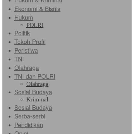
Ekonomi & Bisnis
Hukum
POLRI
Politik
Tokoh Profil
Peristiwa
TNI
Olahraga
TNI dan POLRI
Olahraga
Sosial Budaya
Kriminal
Sosial Budaya
Serba-serbi
Pendidikan
Opini