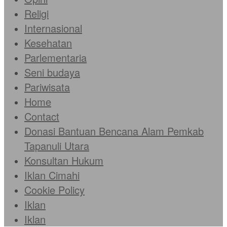
Religi
Internasional
Kesehatan
Parlementaria
Seni budaya
Pariwisata
Home
Contact
Donasi Bantuan Bencana Alam Pemkab
Tapanuli Utara
Konsultan Hukum
Iklan Cimahi
Cookie Policy
Iklan
Iklan