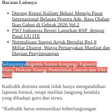
Bacaan Lainnya
Dorong Kreasi Kuliner Bekasi Menuju Pasar
Internasional,Belasan Peserta Adu Rasa Olahan
Ikan Gabus di Gebrak 2026 Vol.2
FWJ Indonesia Resmi Laporkan RSP dengan
Pasal UU ITE
Normalisasi Sungai Anjuk Bernilai Rp1,8
Miliar Disorot, Warga Pertanyakan Manfaat dan
Dugaan Penyimpangan
Selanjutnya
Kapolda Sumut Kunjungi Tapanuli
Utara, Perkuat Sinergi Pemerintah Daerah dan TNI-
Polri
Kadisdik diminta untuk tidak hanya mengandalkan
laporan formal, tetapi melihat langsung kendala
yang dihadapi guru dan siswa.
“Kadisdik harus memastikan keberlangsungan