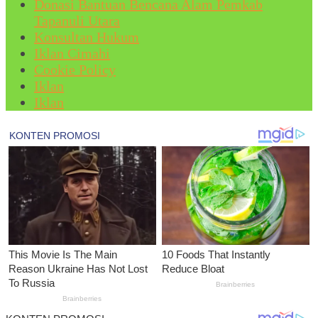
Donasi Bantuan Bencana Alam Pemkab
Tapanuli Utara
Konsultan Hukum
Iklan Cimahi
Cookie Policy
Iklan
Iklan