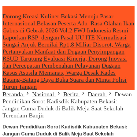
Headliine News
Dorong Kreasi Kuliner Bekasi Menuju Pasar
Internasional,Belasan Peserta Adu Rasa Olahan Ikan
Gabus di Gebrak 2026 Vol.2
FWJ Indonesia Resmi
Laporkan RSP dengan Pasal UU ITE
Normalisasi
Sungai Anjuk Bernilai Rp1,8 Miliar Disorot, Warga
Pertanyakan Manfaat dan Dugaan Penyimpangan
RSUD Tarutung Evaluasi Kinerja, Dorong Inovasi
dan Percepatan Pembenahan Pelayanan
Dugaan
Kasus Asusila Memanas, Warga Desak Kades
Batang-Batang Daya Buka Suara dan Minta Polisi
Turun Tangan
Beranda
Nasional
Berita
Daerah
Dewan
Pendidikan Sorot Kadisdik Kabupaten Bekasi:
Jangan Cuma Duduk di Balik Meja Saat Sekolah
Terendam Banjir
Dewan Pendidikan Sorot Kadisdik Kabupaten Bekasi:
Jangan Cuma Duduk di Balik Meja Saat Sekolah