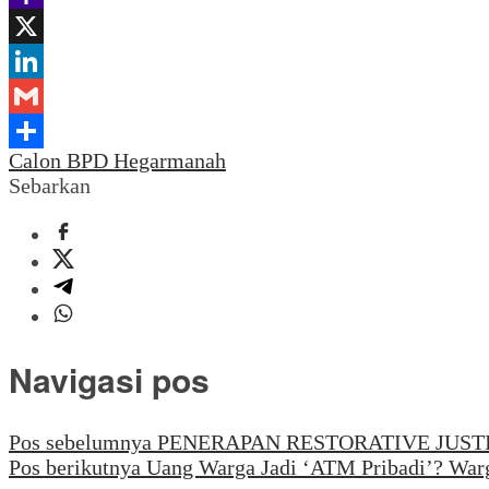
Yahoo
Mail
X
LinkedIn
Gmail
Calon BPD Hegarmanah
Share
Sebarkan
Navigasi pos
Pos sebelumnya
PENERAPAN RESTORATIVE JUST
Pos berikutnya
Uang Warga Jadi ‘ATM Pribadi’? War