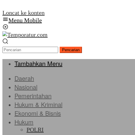
Loncat ke konten
Menu Mobile
Pencarian
Tambahkan Menu
Daerah
Nasional
Pemerintahan
Hukum & Kriminal
Ekonomi & Bisnis
Hukum
POLRI