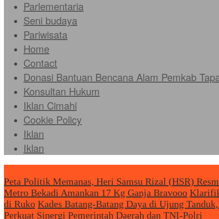
Parlementaria
Seni budaya
Pariwisata
Home
Contact
Donasi Bantuan Bencana Alam Pemkab Tapan
Konsultan Hukum
Iklan Cimahi
Cookie Policy
Iklan
Iklan
Headliine News
Peta Politik Memanas, Heri Samsu Rizal (HSR) Resm
Metro Bekadi Amankan 17 Kg Ganja Bravooo
Klarif
di Ruko
Kades Batang-Batang Daya di Ujung Tanduk,
Perkuat Sinergi Pemerintah Daerah dan TNI-Polri