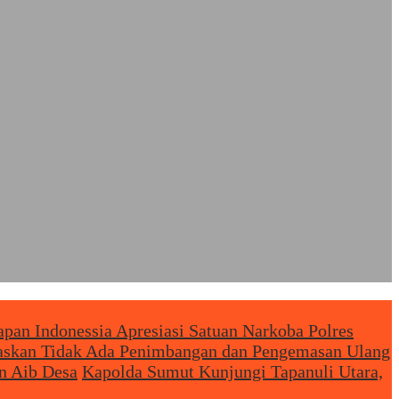
an Indonessia Apresiasi Satuan Narkoba Polres
egaskan Tidak Ada Penimbangan dan Pengemasan Ulang
n Aib Desa
Kapolda Sumut Kunjungi Tapanuli Utara,