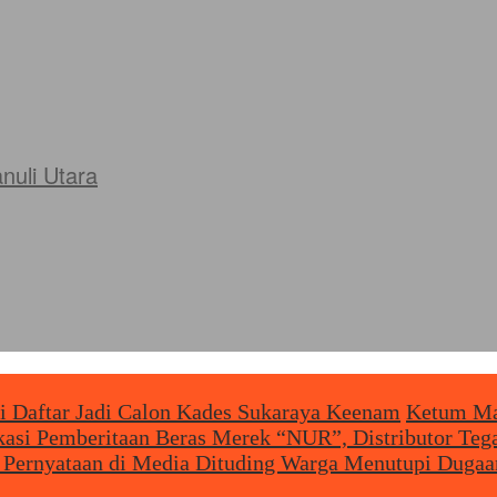
uli Utara
i Daftar Jadi Calon Kades Sukaraya Keenam
Ketum Map
ikasi Pemberitaan Beras Merek “NUR”, Distributor T
 Pernyataan di Media Dituding Warga Menutupi Dugaa