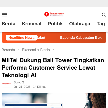
Loncat
Menu
ke
Mobile
Berita
Kriminal
Politik
Olahraga
Tag 
konten
 Kabupaten Bekasi Raih Juara Pertama di Fashion Show Gebrak
Headliine News
Beranda
Ekonomi & Bisnis
MiiTel Dukung Bali Tower Tingkatkan
Performa Customer Service Lewat
Teknologi AI
Suryo S
Juli 21, 2025
14 Dilihat