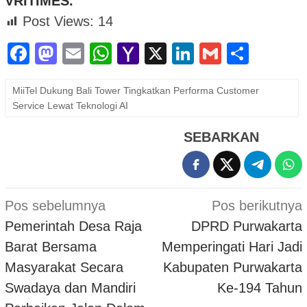
VRITIMES.
Post Views:
14
Facebook
Mastodon
Email
WhatsApp
Yahoo
X
LinkedIn
Gmail
Shar
Mail
MiiTel Dukung Bali Tower Tingkatkan Performa Customer
Service Lewat Teknologi AI
SEBARKAN
Navigasi
Pos sebelumnya
Pos berikutnya
pos
Pemerintah Desa Raja
DPRD Purwakarta
Barat Bersama
Memperingati Hari Jadi
Masyarakat Secara
Kabupaten Purwakarta
Swadaya dan Mandiri
Ke-194 Tahun