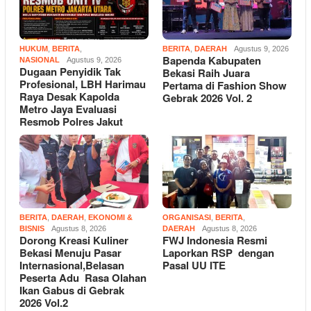
HUKUM
,
BERITA
,
BERITA
,
DAERAH
Agustus 9, 2026
Bapenda Kabupaten
NASIONAL
Agustus 9, 2026
Dugaan Penyidik Tak
Bekasi Raih Juara
Profesional, LBH Harimau
Pertama di Fashion Show
Raya Desak Kapolda
Gebrak 2026 Vol. 2
Metro Jaya Evaluasi
Resmob Polres Jakut
BERITA
,
DAERAH
,
EKONOMI &
ORGANISASI
,
BERITA
,
BISNIS
Agustus 8, 2026
DAERAH
Agustus 8, 2026
Dorong Kreasi Kuliner
FWJ Indonesia Resmi
Bekasi Menuju Pasar
Laporkan RSP dengan
Internasional,Belasan
Pasal UU ITE
Peserta Adu Rasa Olahan
Ikan Gabus di Gebrak
2026 Vol.2