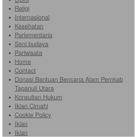
Religi
Internasional
Kesehatan
Parlementaria
Seni budaya
Pariwisata
Home
Contact
Donasi Bantuan Bencana Alam Pemkab
Tapanuli Utara
Konsultan Hukum
Iklan Cimahi
Cookie Policy
Iklan
Iklan