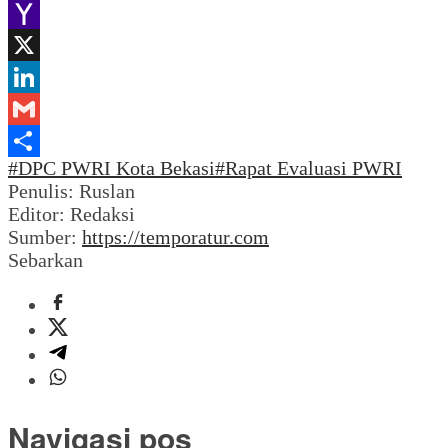
WhatsApp
Yahoo
Mail
X
LinkedIn
Gmail
#DPC PWRI Kota Bekasi
#Rapat Evaluasi PWRI
Share
Penulis: Ruslan
Editor: Redaksi
Sumber:
https://temporatur.com
Sebarkan
Navigasi pos