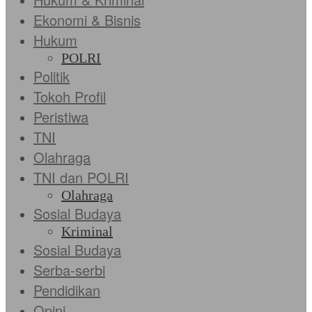
Ekonomi & Bisnis
Hukum
POLRI
Politik
Tokoh Profil
Peristiwa
TNI
Olahraga
TNI dan POLRI
Olahraga
Sosial Budaya
Kriminal
Sosial Budaya
Serba-serbi
Pendidikan
Opini