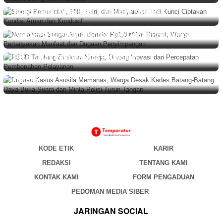
Sinergi Pemerintah, TNI, Polri, dan Masyarakat Jadi
Kunci Ciptakan Kondisi Aman dan Kondusif
BERITA
,
DAERAH
Agustus 8, 2026
Normalisasi Sungai Anjuk Bernilai Rp1,8 Miliar Disorot,
Warga Pertanyakan Manfaat dan Dugaan Penyimpangan
BERITA
Agustus 8, 2026
RSUD Tarutung Evaluasi Kinerja, Dorong Inovasi dan
BERITA
,
DAERAH
Agustus 8, 2026
Percepatan Pembenahan Pelayanan
Dugaan Kasus Asusila Memanas, Warga Desak Kades
Batang-Batang Daya Buka Suara dan Minta Polisi Turun
Tangan
KODE ETIK
KARIR
REDAKSI
TENTANG KAMI
KONTAK KAMI
FORM PENGADUAN
PEDOMAN MEDIA SIBER
JARINGAN SOCIAL