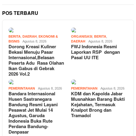
POS TERBARU
BERITA
,
DAERAH
,
EKONOMI &
ORGANISASI
,
BERITA
,
BISNIS
Agustus 8, 2026
DAERAH
Agustus 8, 2026
Dorong Kreasi Kuliner
FWJ Indonesia Resmi
Bekasi Menuju Pasar
Laporkan RSP dengan
Internasional,Belasan
Pasal UU ITE
Peserta Adu Rasa Olahan
Ikan Gabus di Gebrak
2026 Vol.2
PEMERINTAHAN
Agustus 8, 2026
PEMERINTAHAN
Agustus 8, 2026
Bandara Internasional
KDM dan Kapolda Jabar
Husen Sastranegara
Musnahkan Barang Bukti
Bandung Resmi Layani
Kejahatan, Termasuk
Pesawat Jet Mulai 14
Knalpot Brong dan
Agustus, Garuda
Tramadol
Indonesia Buka Rute
Perdana Bandung-
Denpasar