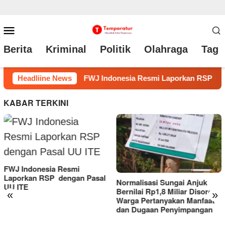
Loncat
Menu
ke
Mobile
Berita
Kriminal
Politik
Olahraga
Tag 
konten
n RSP dengan Pasal UU ITE
Headliine News
Normalisasi Sungai Anjuk B
KABAR TERKINI
Normalisasi Sungai Anjuk
Bernilai Rp1,8 Miliar Disorot,
«
»
Warga Pertanyakan Manfaat
dan Dugaan Penyimpangan
RSUD Tarutung Evaluasi
Kinerja, Dorong Inovasi dan