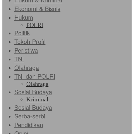
Ekonomi & Bisnis
Hukum
POLRI
Politik
Tokoh Profil
Peristiwa
TNI
Olahraga
TNI dan POLRI
Olahraga
Sosial Budaya
Kriminal
Sosial Budaya
Serba-serbi
Pendidikan
Opini