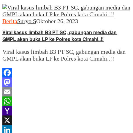
Berita
Suryo S
Oktober 26, 2023
Viral kasus limbah B3 PT SC, gabungan media dan
GMPL akan buka LP ke Polres kota Cimahi..!!
Viral kasus limbah B3 PT SC, gabungan media dan
GMPL akan buka LP ke Polres kota Cimahi..!!
Facebook
Mastodon
Email
WhatsApp
Yahoo
Mail
X