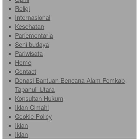
Religi
Internasional
Kesehatan
Parlementaria
Seni budaya
Pariwisata
Home
Contact
Donasi Bantuan Bencana Alam Pemkab
Tapanuli Utara
Konsultan Hukum
Iklan Cimahi
Cookie Policy
Iklan
Iklan