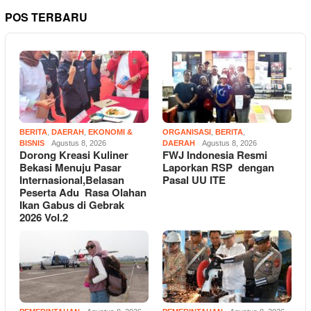
POS TERBARU
BERITA
,
DAERAH
,
EKONOMI &
ORGANISASI
,
BERITA
,
BISNIS
Agustus 8, 2026
DAERAH
Agustus 8, 2026
Dorong Kreasi Kuliner
FWJ Indonesia Resmi
Bekasi Menuju Pasar
Laporkan RSP dengan
Internasional,Belasan
Pasal UU ITE
Peserta Adu Rasa Olahan
Ikan Gabus di Gebrak
2026 Vol.2