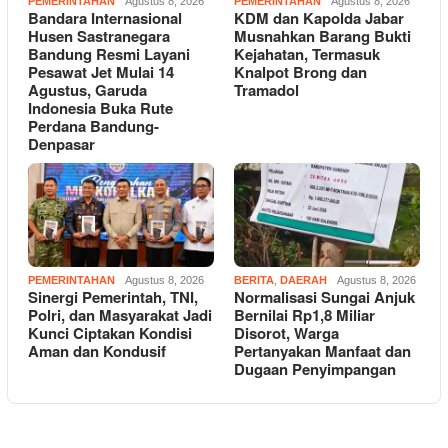
PEMERINTAHAN
Agustus 8, 2026
PEMERINTAHAN
Agustus 8, 2026
Bandara Internasional
KDM dan Kapolda Jabar
Husen Sastranegara
Musnahkan Barang Bukti
Bandung Resmi Layani
Kejahatan, Termasuk
Pesawat Jet Mulai 14
Knalpot Brong dan
Agustus, Garuda
Tramadol
Indonesia Buka Rute
Perdana Bandung-
Denpasar
PEMERINTAHAN
Agustus 8, 2026
BERITA
,
DAERAH
Agustus 8, 2026
Sinergi Pemerintah, TNI,
Normalisasi Sungai Anjuk
Polri, dan Masyarakat Jadi
Bernilai Rp1,8 Miliar
Kunci Ciptakan Kondisi
Disorot, Warga
Aman dan Kondusif
Pertanyakan Manfaat dan
Dugaan Penyimpangan