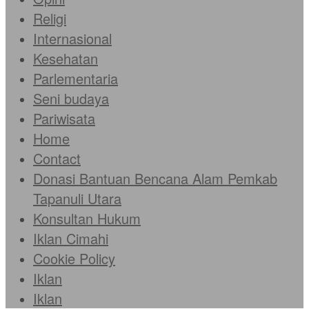
Religi
Internasional
Kesehatan
Parlementaria
Seni budaya
Pariwisata
Home
Contact
Donasi Bantuan Bencana Alam Pemkab
Tapanuli Utara
Konsultan Hukum
Iklan Cimahi
Cookie Policy
Iklan
Iklan