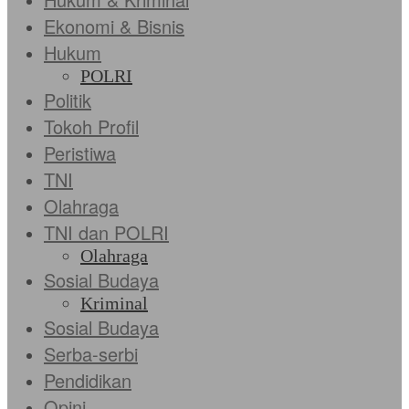
Ekonomi & Bisnis
Hukum
POLRI
Politik
Tokoh Profil
Peristiwa
TNI
Olahraga
TNI dan POLRI
Olahraga
Sosial Budaya
Kriminal
Sosial Budaya
Serba-serbi
Pendidikan
Opini