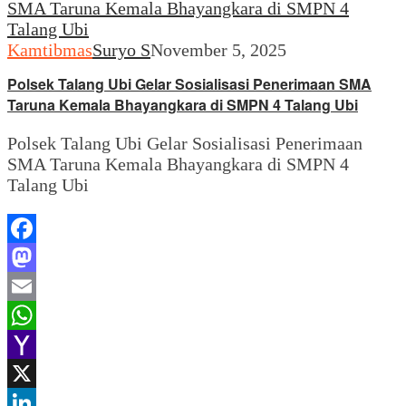
Kamtibmas
Suryo S
November 5, 2025
Polsek Talang Ubi Gelar Sosialisasi Penerimaan SMA
Taruna Kemala Bhayangkara di SMPN 4 Talang Ubi
Polsek Talang Ubi Gelar Sosialisasi Penerimaan
SMA Taruna Kemala Bhayangkara di SMPN 4
Talang Ubi
Facebook
Mastodon
Email
WhatsApp
Yahoo
Mail
X