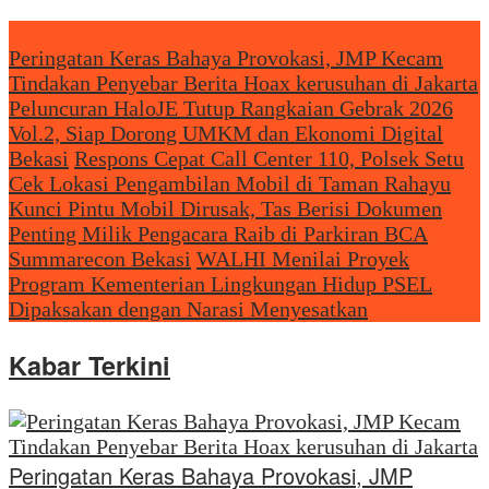
Headliine News
Peringatan Keras Bahaya Provokasi, JMP Kecam
Tindakan Penyebar Berita Hoax kerusuhan di Jakarta
Peluncuran HaloJE Tutup Rangkaian Gebrak 2026
Vol.2, Siap Dorong UMKM dan Ekonomi Digital
Bekasi
Respons Cepat Call Center 110, Polsek Setu
Cek Lokasi Pengambilan Mobil di Taman Rahayu
Kunci Pintu Mobil Dirusak, Tas Berisi Dokumen
Penting Milik Pengacara Raib di Parkiran BCA
Summarecon Bekasi
WALHI Menilai Proyek
Program Kementerian Lingkungan Hidup PSEL
Dipaksakan dengan Narasi Menyesatkan
Kabar Terkini
Peringatan Keras Bahaya Provokasi, JMP