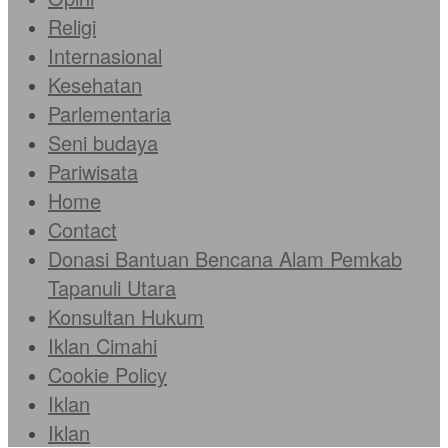
Religi
Internasional
Kesehatan
Parlementaria
Seni budaya
Pariwisata
Home
Contact
Donasi Bantuan Bencana Alam Pemkab
Tapanuli Utara
Konsultan Hukum
Iklan Cimahi
Cookie Policy
Iklan
Iklan