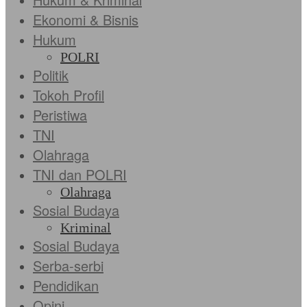
Ekonomi & Bisnis
Hukum
POLRI
Politik
Tokoh Profil
Peristiwa
TNI
Olahraga
TNI dan POLRI
Olahraga
Sosial Budaya
Kriminal
Sosial Budaya
Serba-serbi
Pendidikan
Opini