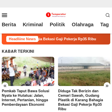
Loncat
Menu
ke
Mobile
Berita
Kriminal
Politik
Olahraga
Tag 
konten
Ribu
Headliine News
Sidang Perdana Dugaan Penganiayaan Anggota DPRD
KABAR TERKINI
«
»
Diduga Tak Berizin dan
Bupati Taput Tinjau Tiga
Cemari Sawah, Gudang
Sekolah Dasar di Kecamatan
Plastik di Karang Bahagia
Parmonangan
Bekasi Gaji Pekerja Rp35
Ribu