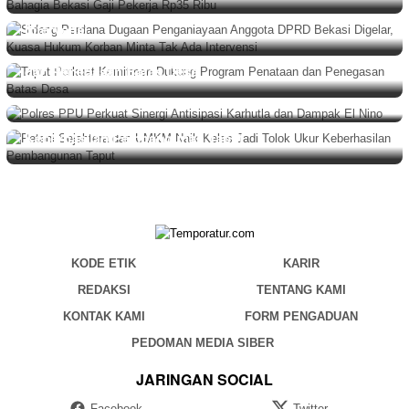
Bekasi Digelar, Kuasa Hukum Korban Minta Tak Ada
Intervensi
BERITA
Agustus 5, 2026
Taput Perkuat Komitmen Dukung Program Penataan
BERITA
,
DAERAH
Agustus 5, 2026
dan Penegasan Batas Desa
Polres PPU Perkuat Sinergi Antisipasi Karhutla dan
Dampak El Nino
BERITA
Agustus 4, 2026
Petani Sejahtera dan UMKM Naik Kelas Jadi Tolok Ukur
Keberhasilan Pembangunan Taput
KODE ETIK
KARIR
REDAKSI
TENTANG KAMI
KONTAK KAMI
FORM PENGADUAN
PEDOMAN MEDIA SIBER
JARINGAN SOCIAL
Facebook
Twitter