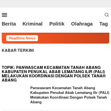
Loncat
Menu
ke
Mobile
Berita
Kriminal
Politik
Olahraga
Tag 
konten
Headliine News
KABAR TERKINI
TOPIK:
PANWASCAM KECAMATAN TANAH ABANG
KABUPATEN PENUKAL ABAB LEMATANG ILIR (PALI)
MELAKUKAN KOORDINASI DENGAN POLSEK TANAH
ABANG
Panwascam Kecamatan Tanah Abang
Kabupaten Penukal Abab Lematang Ilir (PALI)
Melakukan Koordinasi Dengan Polsek Tanah
Abang