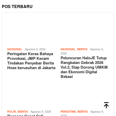
POS TERBARU
NASIONAL
Agustus 9, 2026
NASIONAL
,
BERITA
Agustus 9,
Peringatan Keras Bahaya
2026
Peluncuran HaloJE Tutup
Provokasi, JMP Kecam
Rangkaian Gebrak 2026
Tindakan Penyebar Berita
Vol.2, Siap Dorong UMKM
Hoax kerusuhan di Jakarta
dan Ekonomi Digital
Bekasi
POLRI
,
BERITA
Agustus 9, 2026
PERISTIWA
,
BERITA
Agustus 9,
2026