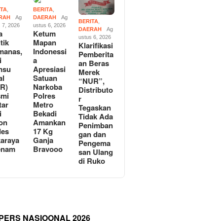
ITA
,
BERITA
,
RAH
Ag
DAERAH
Ag
BERITA
,
 7, 2026
ustus 6, 2026
DAERAH
Ag
a
Ketum
ustus 6, 2026
tik
Mapan
Klarifikasi
manas,
Indonessi
Pemberita
i
a
an Beras
msu
Apresiasi
Merek
al
Satuan
“NUR”,
R)
Narkoba
Distributo
smi
Polres
r
tar
Metro
Tegaskan
i
Bekadi
Tidak Ada
on
Amankan
Penimban
des
17 Kg
gan dan
araya
Ganja
Pengema
enam
Bravooo
san Ulang
di Ruko
 PERS NASIOONAL 2026