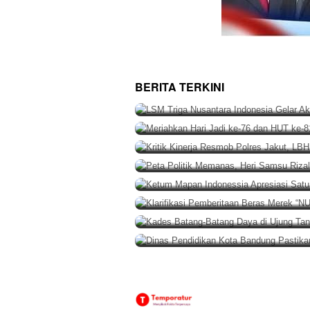
HUKUM & KRIMINAL
,
BERITA
Agustus 7
LSM Triga Nusantara Indonesia G
BERITA TERKINI
Bhagasasi
BERITA
,
DAERAH
Agustus 7, 2026
Meriahkan Hari Jadi ke-76 dan HU
BERITA
,
HUKUM
,
NASIONAL
Agustus 7
Kritik Kinerja Resmob Polres Ja
BERITA
,
DAERAH
Agustus 7, 2026
Peta Politik Memanas, Heri Sams
BERITA
,
DAERAH
Agustus 6, 2026
Ketum Mapan Indonessia Apresia
BERITA
,
DAERAH
Agustus 6, 2026
Klarifikasi Pemberitaan Beras 
BERITA
,
DAERAH
Agustus 6, 2026
Kades Batang-Batang Daya di Uj
PEMERINTAHAN
Agustus 6, 2026
Dinas Pendidikan Kota Bandung P