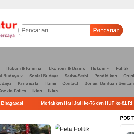
 & Bisnis
Hukum
Politik
Tokoh Profil
Peristiwa
TNI
Olahr
Parlementaria
Seni budaya
Pariwisata
Home
Contact
Dona
Pencarian
n
Hukum & Kriminal
Ekonomi & Bisnis
Hukum
Politik
al Budaya
Sosial Budaya
Serba-Serbi
Pendidikan
Opin
udaya
Pariwisata
Home
Contact
Donasi Bantuan Bencan
Cookie Policy
Iklan
Iklan
n Hari Jadi ke-76 dan HUT ke-81 RI, 28 Tim OPD Ikuti Turnamen F
POS 