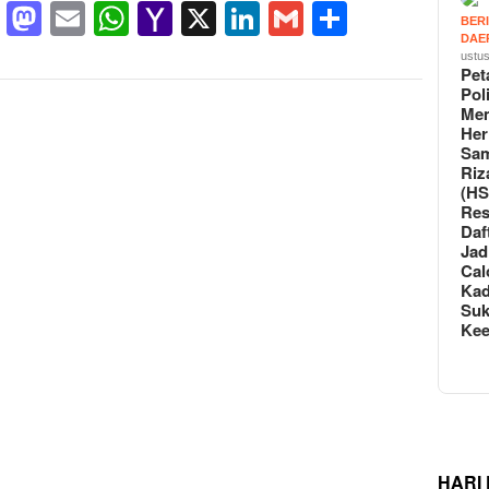
Facebook
Mastodon
Email
WhatsApp
Yahoo
X
LinkedIn
Gmail
Share
BER
DAE
Mail
ustus
Pet
Poli
Me
Her
Sa
Riz
(HS
Re
Daf
Jad
Cal
Ka
Suk
Ke
HARI