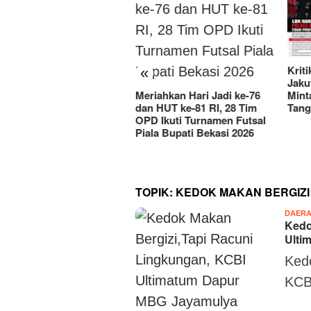
Kritik Kinerja Resmob Polres
«
Jakut, LBH Harimau Raya
Minta Polda Metro Turun
iahkan Hari Jadi ke-76
Tangan
 HUT ke-81 RI, 28 Tim
Peta
 Ikuti Turnamen Futsal
Sams
la Bupati Bekasi 2026
Daft
Suka
TOPIK:
KEDOK MAKAN BERGIZI
DAER
Kedo
Ulti
Ked
KCB