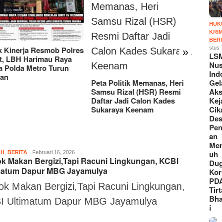
HUK
KRI
BER
stus 
LSM Triga Nusantara
Meriah
»
LSM
Indonesia Gelar Aksi di
dan HU
Nus
Kejari Cikarang, Desak
OPD Ik
Ind
Penanganan Menyeluruh
Piala 
Gel
 Politik Memanas, Heri
Dugaan Korupsi PDAM Tirta
Aks
u Rizal (HSR) Resmi
Bhagasasi
Kej
ar Jadi Calon Kades
Cik
raya Keenam
De
Pe
an
Men
uh
AH
,
BERITA
Suryo
Februari 16, 2026
k Makan Bergizi,Tapi Racuni Lingkungan, KCBI
S
Du
matum Dapur MBG Jayamulya
Kor
PD
ok Makan Bergizi,Tapi Racuni Lingkungan,
Tirt
Bh
I Ultimatum Dapur MBG Jayamulya
i