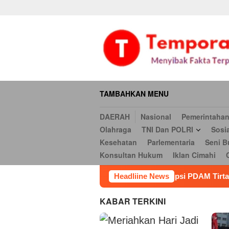
Daerah
Nasional
Pemerintahan
Hukum & Kriminal
Ekonomi
Loncat
serbi
Pendidikan
Opini
Religi
Internasional
Kesehatan
ke
Hukum
Iklan Cimahi
Cookie Policy
Iklan
Iklan
konten
TAMBAHKAN MENU
DAERAH
Nasional
Pemerintaha
Olahraga
TNI Dan POLRI
Sosi
Kesehatan
Parlementaria
Seni B
Konsultan Hukum
Iklan Cimahi
nyeluruh Dugaan Korupsi PDAM Tirta Bhagasasi
Headliine News
Meriahka
KABAR TERKINI