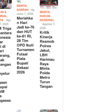
BERITA
,
DAERAH
Ag
UM &
BERITA
,
ustus 7, 2026
MINAL
,
HUKUM
,
Meriahka
ITA
Agu
NASIONAL
n Hari
7, 2026
Agustus 7,
kan Hari Jadi ke-76
Kritik Kinerja Resmob Polres
Peta Po
Jadi ke-76
 Triga
2026
T ke-81 RI, 28 Tim
Jakut, LBH Harimau Raya
Samsu R
dan HUT
Kritik
antara
uti Turnamen Futsal
Minta Polda Metro Turun
Daftar 
ke-81 RI,
Kinerja
onesia
Bupati Bekasi 2026
Tangan
Sukara
28 Tim
Resmob
ar
OPD Ikuti
Polres
i di
Turnamen
Jakut,
ari
Futsal
LBH
arang,
Piala
Harimau
sak
Bupati
Raya
nangan
Bekasi
Minta
2026
Polda
yelur
Metro
Turun
gaan
Tangan
upsi
AM
a
agasas