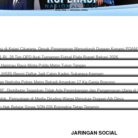
, 2026
elar Aksi di Kejari Cikarang, Desak Penanganan Menyeluruh D
T ke-81 RI, 28 Tim OPD Ikuti Turnamen Futsal Piala Bupati Beka
, 2026
kut, LBH Harimau Raya Minta Polda Metro Turun Tangan
u Rizal (HSR) Resmi Daftar Jadi Calon Kades Sukaraya Keenam
si Satuan Narkoba Polres Metro Bekadi Amankan 17 Kg Ganja 
Merek “NUR”, Distributor Tegaskan Tidak Ada Penimbangan dan 
ung Tanduk, Pernyataan di Media Dituding Warga Menutupi Dug
astikan Hak Belajar Siswa SDN 026 Bojongloa Tetap Terjamin
JARINGAN SOCIAL