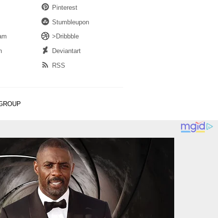
Pinterest
Stumbleupon
ram
>Dribbble
n
Deviantart
RSS
 GROUP