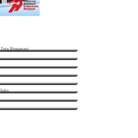
ugaan Korupsi PDAM Tirta
si 2026
Bravooo
Pengemasan Ulang di Ruko
aan Aib Desa