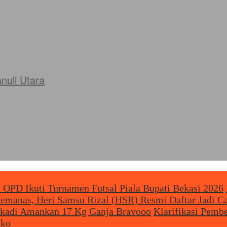
uli Utara
 OPD Ikuti Turnamen Futsal Piala Bupati Bekasi 2026
Memanas, Heri Samsu Rizal (HSR) Resmi Daftar Jadi 
Bekadi Amankan 17 Kg Ganja Bravooo
Klarifikasi Pemb
uko