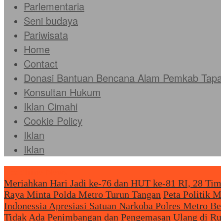
Parlementaria
Seni budaya
Pariwisata
Home
Contact
Donasi Bantuan Bencana Alam Pemkab Tapan
Konsultan Hukum
Iklan Cimahi
Cookie Policy
Iklan
Iklan
Headliine News
Meriahkan Hari Jadi ke-76 dan HUT ke-81 RI, 28 Tim
Raya Minta Polda Metro Turun Tangan
Peta Politik 
Indonessia Apresiasi Satuan Narkoba Polres Metro 
Tidak Ada Penimbangan dan Pengemasan Ulang di R