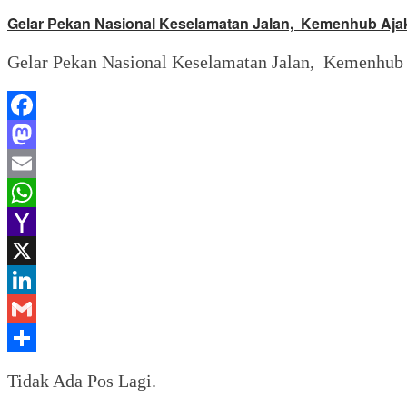
Gelar Pekan Nasional Keselamatan Jalan, Kemenhub Ajak 
Gelar Pekan Nasional Keselamatan Jalan, Kemenhub A
Facebook
Mastodon
Email
WhatsApp
Yahoo
Mail
X
LinkedIn
Gmail
Share
Tidak Ada Pos Lagi.