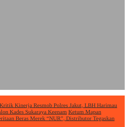
Kritik Kinerja Resmob Polres Jakut, LBH Harimau
Calon Kades Sukaraya Keenam
Ketum Mapan
eritaan Beras Merek “NUR”, Distributor Tegaskan