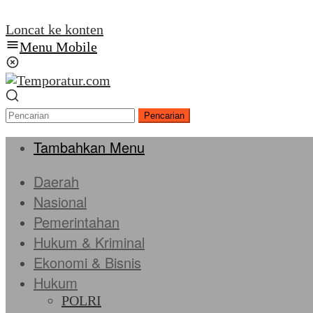
Loncat ke konten
Menu Mobile
Pencarian
Tambahkan Menu
Daerah
Nasional
Pemerintahan
Hukum & Kriminal
Ekonomi & Bisnis
Hukum
POLRI