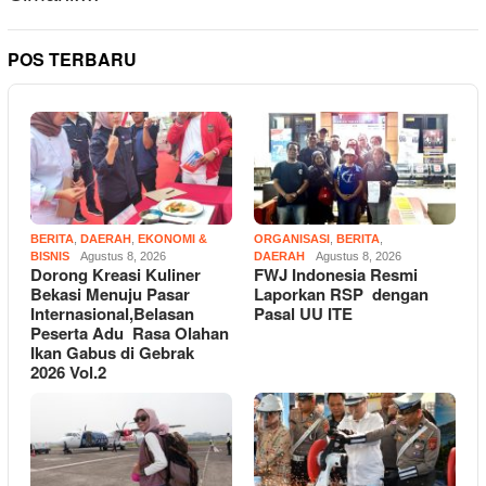
POS TERBARU
BERITA
,
DAERAH
,
EKONOMI &
ORGANISASI
,
BERITA
,
BISNIS
Agustus 8, 2026
DAERAH
Agustus 8, 2026
Dorong Kreasi Kuliner
FWJ Indonesia Resmi
Bekasi Menuju Pasar
Laporkan RSP dengan
Internasional,Belasan
Pasal UU ITE
Peserta Adu Rasa Olahan
Ikan Gabus di Gebrak
2026 Vol.2