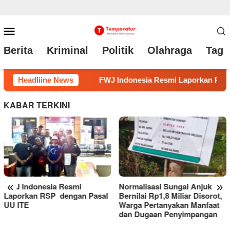
Loncat
Menu
ke
Mobile
Berita
Kriminal
Politik
Olahraga
Tag 
konten
orkan RSP dengan Pasal UU ITE
Headliine News
Normalisasi Sungai Anj
KABAR TERKINI
«
»
Normalisasi Sungai Anjuk
Bernilai Rp1,8 Miliar Disorot,
Warga Pertanyakan Manfaat
dan Dugaan Penyimpangan
RSUD Tarutung Evaluasi
Kinerja, Dorong Inovasi dan