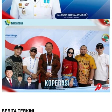
BERITA
,
DAERAH
,
EKONOMI & BISNIS
Agustus 8, 2026
Dorong Kreasi Kuliner Bekasi Menuju Pasar
BERITA TERKINI