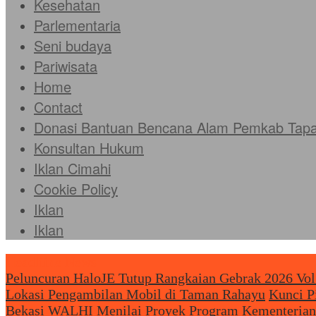
Kesehatan
Parlementaria
Seni budaya
Pariwisata
Home
Contact
Donasi Bantuan Bencana Alam Pemkab Tapan
Konsultan Hukum
Iklan Cimahi
Cookie Policy
Iklan
Iklan
Headliine News
Peluncuran HaloJE Tutup Rangkaian Gebrak 2026 Vo
Lokasi Pengambilan Mobil di Taman Rahayu
Kunci P
Bekasi
WALHI Menilai Proyek Program Kementerian