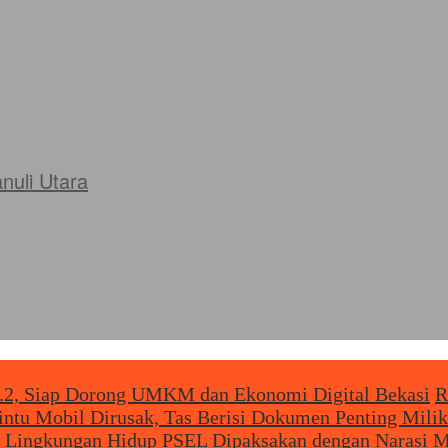
uli Utara
l.2, Siap Dorong UMKM dan Ekonomi Digital Bekasi
R
intu Mobil Dirusak, Tas Berisi Dokumen Penting Mil
 Lingkungan Hidup PSEL Dipaksakan dengan Narasi M