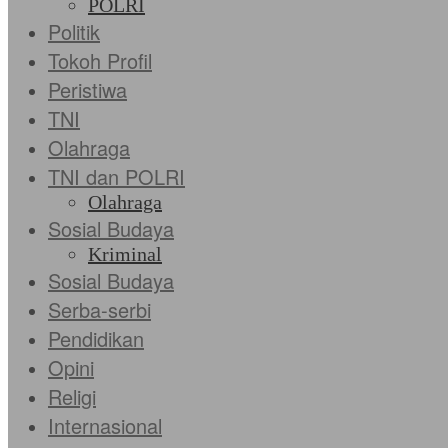
POLRI
Politik
Tokoh Profil
Peristiwa
TNI
Olahraga
TNI dan POLRI
Olahraga
Sosial Budaya
Kriminal
Sosial Budaya
Serba-serbi
Pendidikan
Opini
Religi
Internasional