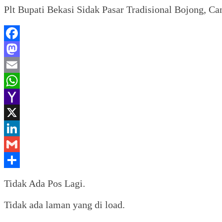
Plt Bupati Bekasi Sidak Pasar Tradisional Bojong, 
Facebook
Mastodon
Email
WhatsApp
Yahoo
Mail
X
LinkedIn
Gmail
Share
Tidak Ada Pos Lagi.
Tidak ada laman yang di load.