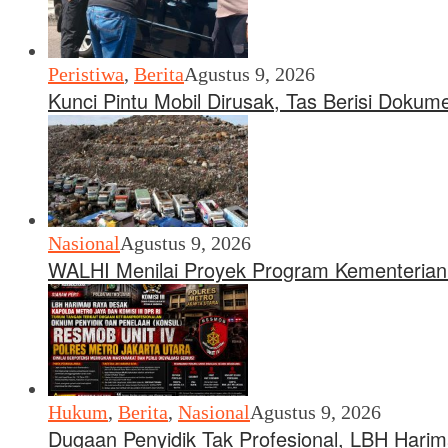
Peristiwa
,
Berita
Agustus 9, 2026
Kunci Pintu Mobil Dirusak, Tas Berisi Doku
Nasional
Agustus 9, 2026
WALHI Menilai Proyek Program Kementerian
Hukum
,
Berita
,
Nasional
Agustus 9, 2026
Dugaan Penyidik Tak Profesional, LBH Hari