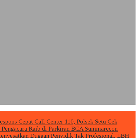
espons Cepat Call Center 110, Polsek Setu Cek
ik Pengacara Raib di Parkiran BCA Summarecon
enyesatkan
Dugaan Penyidik Tak Profesional, LBH