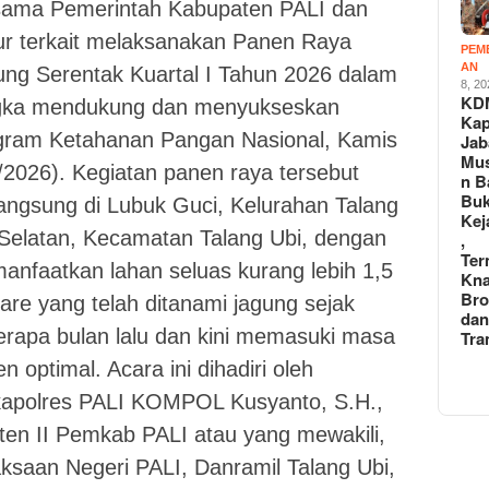
sama Pemerintah Kabupaten PALI dan
ur terkait melaksanakan Panen Raya
PEM
AN
ung Serentak Kuartal I Tahun 2026 dalam
8, 2
KD
gka mendukung dan menyukseskan
Kap
gram Ketahanan Pangan Nasional, Kamis
Jab
Mu
/2026). Kegiatan panen raya tersebut
n B
Buk
angsung di Lubuk Guci, Kelurahan Talang
Kej
 Selatan, Kecamatan Talang Ubi, dengan
,
Ter
nfaatkan lahan seluas kurang lebih 1,5
Kna
Br
are yang telah ditanami jagung sejak
da
erapa bulan lalu dan kini memasuki masa
Tra
n optimal. Acara ini dihadiri oleh
apolres PALI KOMPOL Kusyanto, S.H.,
ten II Pemkab PALI atau yang mewakili,
ksaan Negeri PALI, Danramil Talang Ubi,