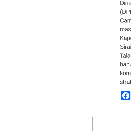
Din
(DP
Cama
mas
Kap
Sira
Tal
bahw
kom
stra