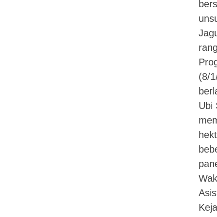
ber
uns
Jag
ran
Pro
(8/1
berl
Ubi
mema
hekt
beb
pane
Wak
Asis
Keja