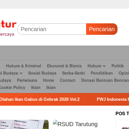
 & Bisnis
Hukum
Politik
Tokoh Profil
Peristiwa
TNI
Olahr
Parlementaria
Seni budaya
Pariwisata
Home
Contact
Dona
Pencarian
n
Hukum & Kriminal
Ekonomi & Bisnis
Hukum
Politik
al Budaya
Sosial Budaya
Serba-Serbi
Pendidikan
Opin
udaya
Pariwisata
Home
Contact
Donasi Bantuan Bencan
Cookie Policy
Iklan
Iklan
ak 2026 Vol.2
FWJ Indonesia Resmi Laporkan RSP deng
POS 