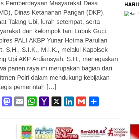
as Pemberdayaan Masyarakat Desa
HARI
MD), Dinas Ketahanan Pangan (DKP),
t Talang Ubi, lurah setempat, serta
yarakat dan kelompok tani Lubuk Guci.
olres PALI AKBP Yunar Hotma Parulian
it, S.H., S.I.K., M.I.K., melalui Kapolsek
ang Ubi AKP Ardiansyah, S.H., menegaskan
a panen raya ini merupakan bagian dari
itmen Polri dalam mendukung kebijakan
tegis pemerintah […]
Facebook
Mastodon
Email
WhatsApp
Yahoo
X
LinkedIn
Gmail
Share
Mail