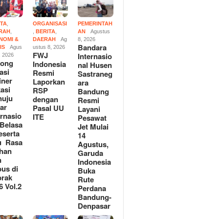
ITA
,
ORGANISASI
PEMERINTAH
RAH
,
,
BERITA
,
AN
Agustus
NOMI &
DAERAH
Ag
8, 2026
Bandara
IS
Agus
ustus 8, 2026
ndonesia Resmi
Normalisasi Sungai Anjuk
FWJ
Internasio
, 2026
kan RSP dengan Pasal
Bernilai Rp1,8 Miliar Disorot,
rong
Indonesia
nal Husen
E
Warga Pertanyakan Manfaat
asi
Resmi
Sastraneg
dan Dugaan Penyimpangan
iner
Laporkan
RSUD Ta
ara
asi
RSP
Kinerja
Bandung
nuju
dengan
Percep
Resmi
ar
Pasal UU
Pelayan
Layani
ernasio
ITE
Pesawat
,Belasa
Jet Mulai
eserta
14
u Rasa
Agustus,
han
Garuda
n
Indonesia
us di
Buka
rak
Rute
6 Vol.2
Perdana
Bandung-
Denpasar