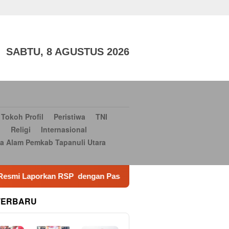
aga
TNI dan POLRI
Sosial Budaya
Sosial Budaya
Serba-
si Bantuan Bencana Alam Pemkab Tapanuli Utara
Konsultan
SABTU, 8 AGUSTUS 2026
Tokoh Profil
Peristiwa
TNI
i
Religi
Internasional
a Alam Pemkab Tapanuli Utara
an Pasal UU ITE
Normalisasi Sungai Anjuk Bernilai Rp
TERBARU