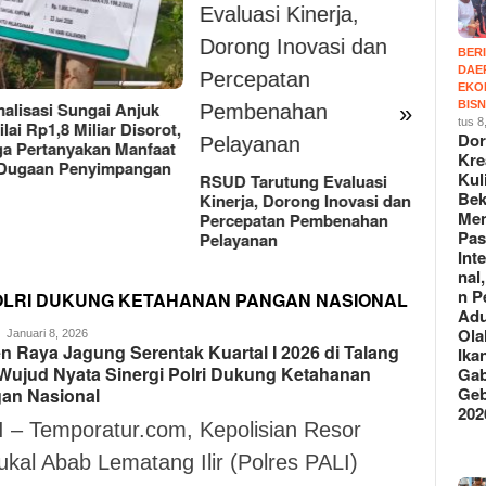
BER
DAE
EKO
BISN
Dorong Kreasi Kuliner
FWJ I
»
tus 8
Bekasi Menuju Pasar
Lapor
Do
Internasional,Belasan
UU IT
Kre
Peserta Adu Rasa Olahan
Kul
 Tarutung Evaluasi
Ikan Gabus di Gebrak 2026
Bek
rja, Dorong Inovasi dan
Vol.2
Me
epatan Pembenahan
Pas
yanan
Int
nal
n P
POLRI DUKUNG KETAHANAN PANGAN NASIONAL
Ad
Ola
Suryo
Januari 8, 2026
n Raya Jagung Serentak Kuartal I 2026 di Talang
Ika
Sudharmo
 Wujud Nyata Sinergi Polri Dukung Ketahanan
Gab
Geb
an Nasional
202
I – Temporatur.com, Kepolisian Resor
kal Abab Lematang Ilir (Polres PALI)