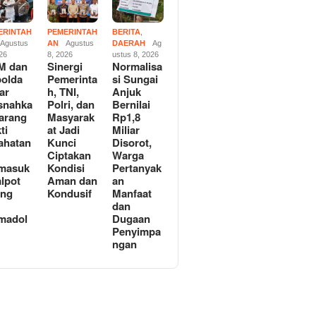
ERINTAH
PEMERINTAH
BERITA
,
Agustus
AN
Agustus
DAERAH
Ag
026
8, 2026
ustus 8, 2026
M dan
Sinergi
Normalisa
olda
Pemerinta
si Sungai
ar
h, TNI,
Anjuk
snahka
Polri, dan
Bernilai
arang
Masyarak
Rp1,8
ti
at Jadi
Miliar
ahatan
Kunci
Disorot,
Ciptakan
Warga
masuk
Kondisi
Pertanyak
lpot
Aman dan
an
ong
Kondusif
Manfaat
n
dan
madol
Dugaan
Penyimpa
ngan