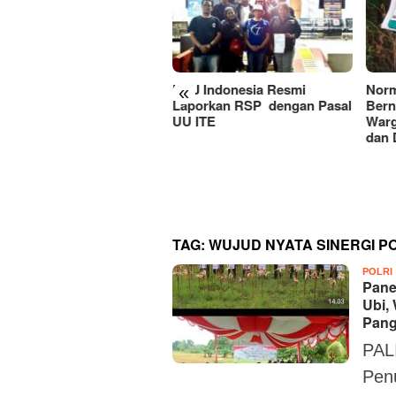
J Indonesia Resmi
Normalisasi Sungai Anjuk
«
porkan RSP dengan Pasal
Bernilai Rp1,8 Miliar Disorot,
 ITE
Warga Pertanyakan Manfaat
dan Dugaan Penyimpangan
RSUD
Kine
Perc
Pela
TAG:
WUJUD NYATA SINERGI 
POLRI
Pane
Ubi,
Pang
PAL
Penu