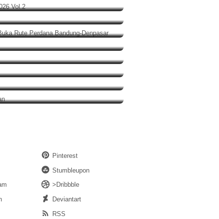
, Garuda Indonesia Buka Rute
adol
n Penyimpangan
Polisi Turun Tangan
Pinterest
Stumbleupon
ram
>Dribbble
n
Deviantart
RSS