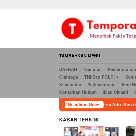
Daerah
Nasional
Pemerintahan
Hukum & Kriminal
Ekonomi
Loncat
serbi
Pendidikan
Opini
Religi
Internasional
Kesehatan
ke
Hukum
Iklan Cimahi
Cookie Policy
Iklan
Iklan
konten
TAMBAHKAN MENU
DAERAH
Nasional
Pemerintaha
Olahraga
TNI Dan POLRI
Sosi
Kesehatan
Parlementaria
Seni B
Konsultan Hukum
Iklan Cimahi
ernasional,Belasan Peserta Adu Rasa Olahan Ikan Gabus di Gebr
Headliine News
KABAR TERKINI