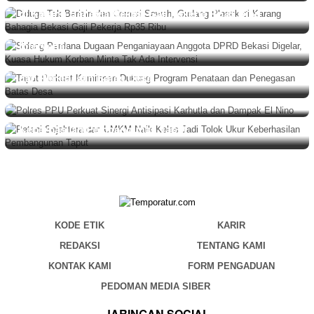
Diduga Tak Berizin dan Cemari Sawah, Gudang Plastik
BERITA
,
HUKUM
Agustus 5, 2026
di Karang Bahagia Bekasi Gaji Pekerja Rp35 Ribu
Sidang Perdana Dugaan Penganiayaan Anggota DPRD
Bekasi Digelar, Kuasa Hukum Korban Minta Tak Ada
Intervensi
BERITA
Agustus 5, 2026
Taput Perkuat Komitmen Dukung Program Penataan
BERITA
,
DAERAH
Agustus 5, 2026
dan Penegasan Batas Desa
Polres PPU Perkuat Sinergi Antisipasi Karhutla dan
Dampak El Nino
BERITA
Agustus 4, 2026
Petani Sejahtera dan UMKM Naik Kelas Jadi Tolok Ukur
Keberhasilan Pembangunan Taput
KODE ETIK
KARIR
REDAKSI
TENTANG KAMI
KONTAK KAMI
FORM PENGADUAN
PEDOMAN MEDIA SIBER
JARINGAN SOCIAL