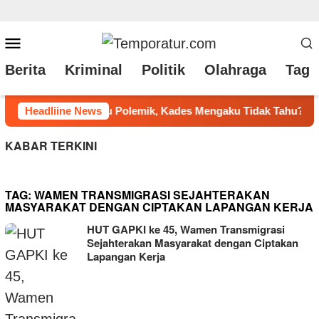
Loncat
Menu
ke
Mobile
Berita
Kriminal
Politik
Olahraga
Tag 
konten
dak Tahu?
Headliine News
Pemkab Taput Bawa Solusi Nyata ke Hutatua: 
KABAR TERKINI
TAG:
WAMEN TRANSMIGRASI SEJAHTERAKAN
MASYARAKAT DENGAN CIPTAKAN LAPANGAN KERJA
HUT GAPKI ke 45, Wamen Transmigrasi
Sejahterakan Masyarakat dengan Ciptakan
Lapangan Kerja