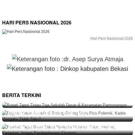
HARI PERS NASIOONAL 2026
Hari Pers Nasioonal 2026
BERITA
Agustus 6, 2026
Bupati Taput Tinjau Tiga Sekolah Dasar di Kecamatan
BERITA TERKINI
Parmonangan
BERITA
,
DAERAH
,
HUKUM
Agustus 6, 2026
Dugaan Kasus Asusila di Batang-Batang Daya Picu
Polemik, Kades Mengaku Tidak Tahu?
BERITA
Agustus 6, 2026
Pemkab Taput Bawa Solusi Nyata ke Hutatua: Jalan,
Internet, Pertanian, hingga Pemberdayaan Ekonomi
BERITA
,
DAERAH
Agustus 5, 2026