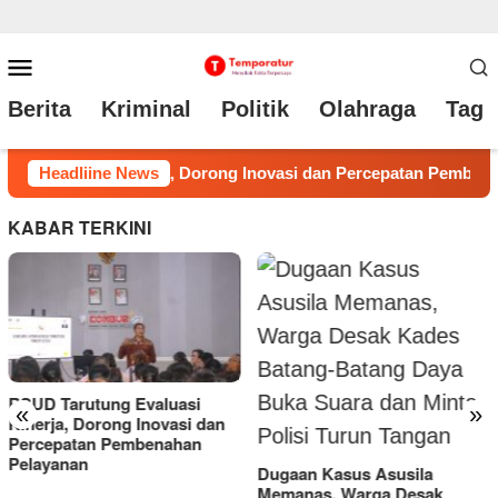
Loncat
Menu
ke
Mobile
Berita
Kriminal
Politik
Olahraga
Tag 
konten
atan Pembenahan Pelayanan
Headliine News
Dugaan Kasus Asusila Meman
KABAR TERKINI
Bupati Taput Perpanjang
«
»
Tenor PEN, Beban Angsuran
APBD Lebih Ringan
Dugaan Kasus Asusila
Memanas, Warga Desak