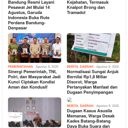
Bandung Resmi Layani
Kejahatan, Termasuk
Pesawat Jet Mulai 14
Knalpot Brong dan
Agustus, Garuda
Tramadol
Indonesia Buka Rute
Perdana Bandung-
Denpasar
PEMERINTAHAN
Agustus 8, 2026
BERITA
,
DAERAH
Agustus 8, 2026
Sinergi Pemerintah, TNI,
Normalisasi Sungai Anjuk
Polri, dan Masyarakat Jadi
Bernilai Rp1,8 Miliar
Kunci Ciptakan Kondisi
Disorot, Warga
Aman dan Kondusif
Pertanyakan Manfaat dan
Dugaan Penyimpangan
BERITA
,
DAERAH
Agustus 8, 2026
Dugaan Kasus Asusila
Memanas, Warga Desak
Kades Batang-Batang
Daya Buka Suara dan