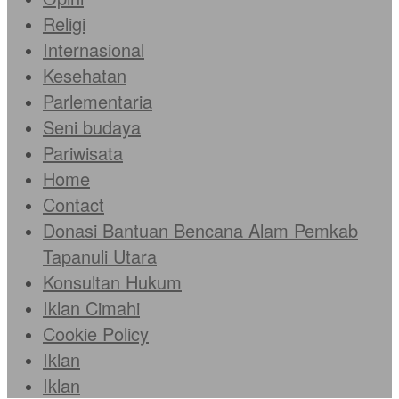
Religi
Internasional
Kesehatan
Parlementaria
Seni budaya
Pariwisata
Home
Contact
Donasi Bantuan Bencana Alam Pemkab
Tapanuli Utara
Konsultan Hukum
Iklan Cimahi
Cookie Policy
Iklan
Iklan