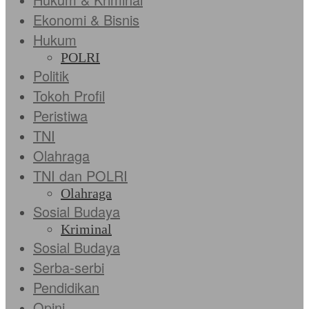
Ekonomi & Bisnis
Hukum
POLRI
Politik
Tokoh Profil
Peristiwa
TNI
Olahraga
TNI dan POLRI
Olahraga
Sosial Budaya
Kriminal
Sosial Budaya
Serba-serbi
Pendidikan
Opini