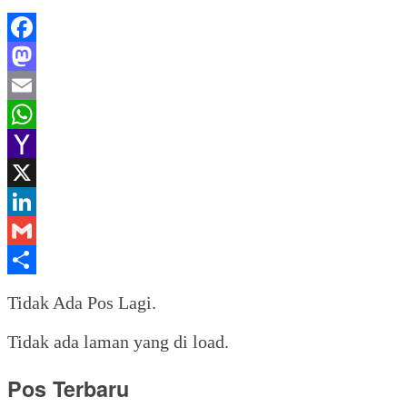
Facebook
Mastodon
Email
WhatsApp
Yahoo
Mail
X
LinkedIn
Gmail
Share
Tidak Ada Pos Lagi.
Tidak ada laman yang di load.
Pos Terbaru