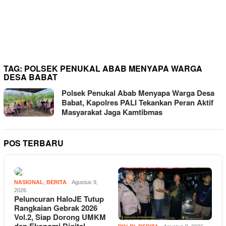
WALHI Menilai Proyek
Program Kementerian
Lingkungan Hidup PSEL
Dipaksakan dengan Narasi
Menyesatkan
TAG:
POLSEK PENUKAL ABAB MENYAPA WARGA
DESA BABAT
Polsek Penukal Abab Menyapa Warga Desa
Babat, Kapolres PALI Tekankan Peran Aktif
Masyarakat Jaga Kamtibmas
POS TERBARU
NASIONAL
,
BERITA
Agustus 9,
2026
Peluncuran HaloJE Tutup
Rangkaian Gebrak 2026
Vol.2, Siap Dorong UMKM