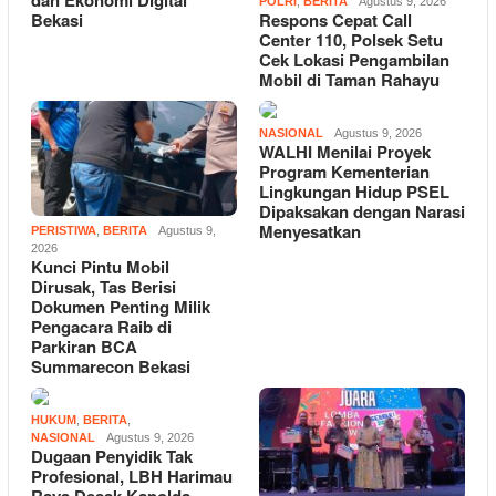
dan Ekonomi Digital
POLRI
,
BERITA
Agustus 9, 2026
Bekasi
Respons Cepat Call
Center 110, Polsek Setu
Cek Lokasi Pengambilan
Mobil di Taman Rahayu
NASIONAL
Agustus 9, 2026
WALHI Menilai Proyek
Program Kementerian
Lingkungan Hidup PSEL
Dipaksakan dengan Narasi
Menyesatkan
PERISTIWA
,
BERITA
Agustus 9,
2026
Kunci Pintu Mobil
Dirusak, Tas Berisi
Dokumen Penting Milik
Pengacara Raib di
Parkiran BCA
Summarecon Bekasi
HUKUM
,
BERITA
,
NASIONAL
Agustus 9, 2026
Dugaan Penyidik Tak
Profesional, LBH Harimau