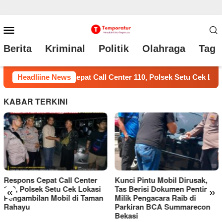
Loncat
Menu
ke
Mobile
Berita
Kriminal
Politik
Olahraga
Tag 
konten
ek Lokasi Pengambilan Mobil di Taman Rahayu
Headliine News
Kunci Pin
KABAR TERKINI
Kunci Pintu Mobil Dirusak,
Tas Berisi Dokumen Penting
«
»
Milik Pengacara Raib di
Parkiran BCA Summarecon
Bekasi