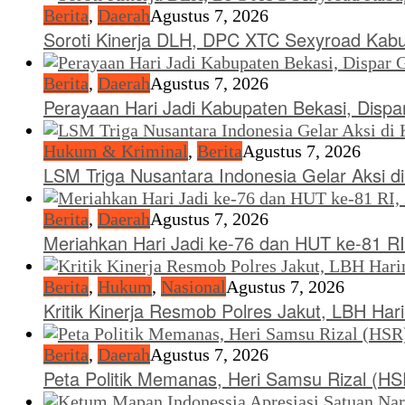
Berita
,
Daerah
Agustus 7, 2026
Soroti Kinerja DLH, DPC XTC Sexyroad Kab
Berita
,
Daerah
Agustus 7, 2026
Perayaan Hari Jadi Kabupaten Bekasi, Dispar 
Hukum & Kriminal
,
Berita
Agustus 7, 2026
LSM Triga Nusantara Indonesia Gelar Aksi 
Berita
,
Daerah
Agustus 7, 2026
Meriahkan Hari Jadi ke-76 dan HUT ke-81 RI
Berita
,
Hukum
,
Nasional
Agustus 7, 2026
Kritik Kinerja Resmob Polres Jakut, LBH Ha
Berita
,
Daerah
Agustus 7, 2026
Peta Politik Memanas, Heri Samsu Rizal (H