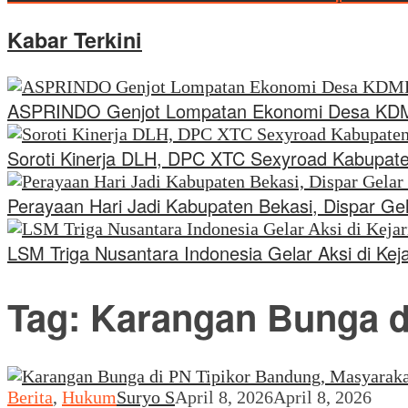
Kabar Terkini
ASPRINDO Genjot Lompatan Ekonomi Desa KDMP
Soroti Kinerja DLH, DPC XTC Sexyroad Kabupat
Perayaan Hari Jadi Kabupaten Bekasi, Dispar Gela
LSM Triga Nusantara Indonesia Gelar Aksi di K
Tag:
Karangan Bunga 
Berita
,
Hukum
Suryo S
April 8, 2026
April 8, 2026