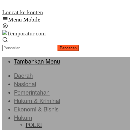
Loncat ke konten
Menu Mobile
Pencarian
Tambahkan Menu
Daerah
Nasional
Pemerintahan
Hukum & Kriminal
Ekonomi & Bisnis
Hukum
POLRI