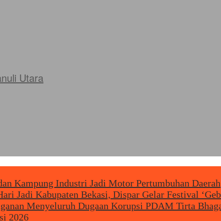
uli Utara
 Kampung Industri Jadi Motor Pertumbuhan Daerah
ari Jadi Kabupaten Bekasi, Dispar Gelar Festival ‘Geb
nanganan Menyeluruh Dugaan Korupsi PDAM Tirta Bhaga
si 2026