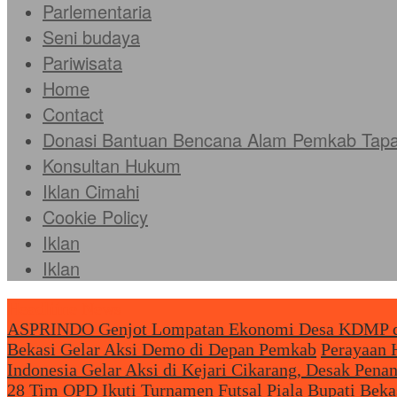
Parlementaria
Seni budaya
Pariwisata
Home
Contact
Donasi Bantuan Bencana Alam Pemkab Tapan
Konsultan Hukum
Iklan Cimahi
Cookie Policy
Iklan
Iklan
Headliine News
ASPRINDO Genjot Lompatan Ekonomi Desa KDMP dan
Bekasi Gelar Aksi Demo di Depan Pemkab
Perayaan H
Indonesia Gelar Aksi di Kejari Cikarang, Desak Pe
28 Tim OPD Ikuti Turnamen Futsal Piala Bupati Beka