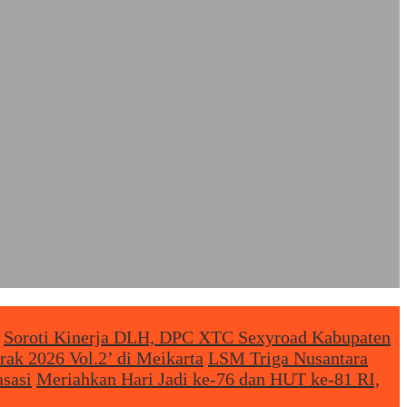
Soroti Kinerja DLH, DPC XTC Sexyroad Kabupaten
rak 2026 Vol.2’ di Meikarta
LSM Triga Nusantara
sasi
Meriahkan Hari Jadi ke-76 dan HUT ke-81 RI,