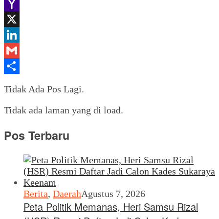
WhatsApp
Yahoo
Mail
X
LinkedIn
Gmail
Share
Tidak Ada Pos Lagi.
Tidak ada laman yang di load.
Pos Terbaru
Berita
,
Daerah
Agustus 7, 2026
Peta Politik Memanas, Heri Samsu Rizal