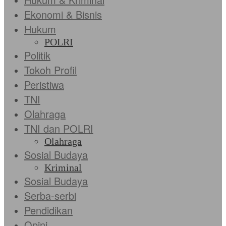
Ekonomi & Bisnis
Hukum
POLRI
Politik
Tokoh Profil
Peristiwa
TNI
Olahraga
TNI dan POLRI
Olahraga
Sosial Budaya
Kriminal
Sosial Budaya
Serba-serbi
Pendidikan
Opini