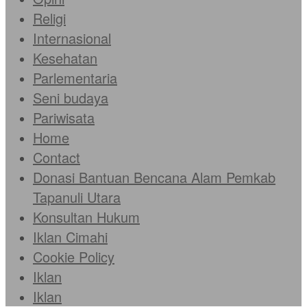
Religi
Internasional
Kesehatan
Parlementaria
Seni budaya
Pariwisata
Home
Contact
Donasi Bantuan Bencana Alam Pemkab
Tapanuli Utara
Konsultan Hukum
Iklan Cimahi
Cookie Policy
Iklan
Iklan