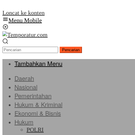
Loncat ke konten
Menu Mobile
Pencarian
Tambahkan Menu
Daerah
Nasional
Pemerintahan
Hukum & Kriminal
Ekonomi & Bisnis
Hukum
POLRI