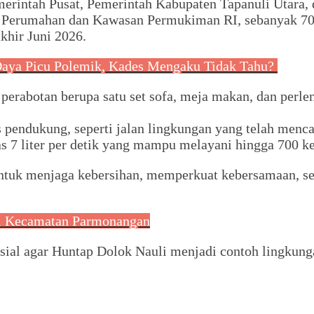
rintah Pusat, Pemerintah Kabupaten Tapanuli Utara, d
erumahan dan Kawasan Permukiman RI, sebanyak 70 uni
khir Juni 2026.
Daya Picu Polemik, Kades Mengaku Tidak Tahu?
 perabotan berupa satu set sofa, meja makan, dan perl
 pendukung, seperti jalan lingkungan yang telah menca
s 7 liter per detik yang mampu melayani hingga 700 ke
tuk menjaga kebersihan, memperkuat kebersamaan, se
 di Kecamatan Parmonangan
osial agar Huntap Dolok Nauli menjadi contoh lingkun