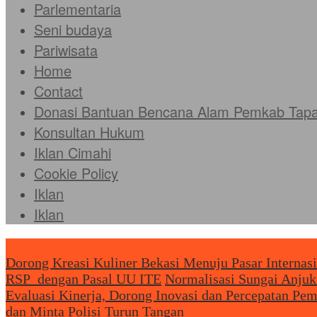
Parlementaria
Seni budaya
Pariwisata
Home
Contact
Donasi Bantuan Bencana Alam Pemkab Tapan
Konsultan Hukum
Iklan Cimahi
Cookie Policy
Iklan
Iklan
Headliine News
Dorong Kreasi Kuliner Bekasi Menuju Pasar Internas
RSP dengan Pasal UU ITE
Normalisasi Sungai Anjuk
Evaluasi Kinerja, Dorong Inovasi dan Percepatan Pe
dan Minta Polisi Turun Tangan