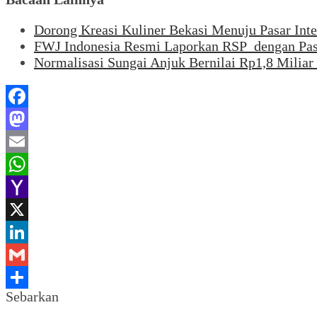
Dorong Kreasi Kuliner Bekasi Menuju Pasar Inte
FWJ Indonesia Resmi Laporkan RSP dengan Pa
Normalisasi Sungai Anjuk Bernilai Rp1,8 Milia
Facebook
Mastodon
Email
WhatsApp
Yahoo
Mail
X
LinkedIn
Gmail
Sebarkan
Share