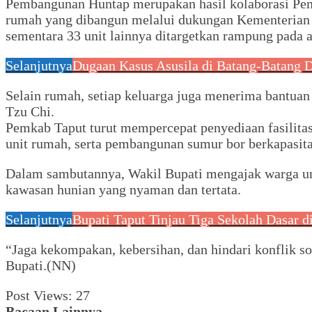
Pembangunan Huntap merupakan hasil kolaborasi Peme
rumah yang dibangun melalui dukungan Kementerian P
sementara 33 unit lainnya ditargetkan rampung pada a
Selanjutnya
Dugaan Kasus Asusila di Batang-Batang 
Selain rumah, setiap keluarga juga menerima bantuan
Tzu Chi.
Pemkab Taput turut mempercepat penyediaan fasilitas
unit rumah, serta pembangunan sumur bor berkapasita
Dalam sambutannya, Wakil Bupati mengajak warga un
kawasan hunian yang nyaman dan tertata.
Selanjutnya
Bupati Taput Tinjau Tiga Sekolah Dasar
“Jaga kekompakan, kebersihan, dan hindari konflik s
Bupati.(NN)
Post Views:
27
Bacaan Lainnya