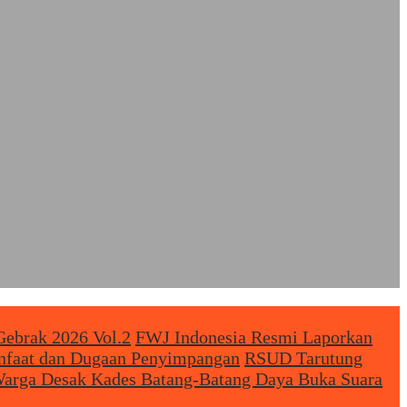
Gebrak 2026 Vol.2
FWJ Indonesia Resmi Laporkan
anfaat dan Dugaan Penyimpangan
RSUD Tarutung
arga Desak Kades Batang-Batang Daya Buka Suara