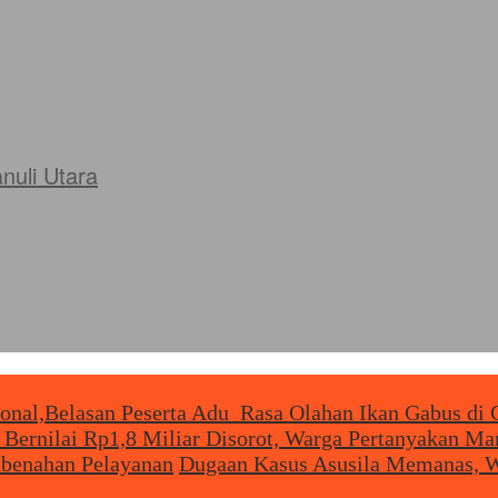
uli Utara
ional,Belasan Peserta Adu Rasa Olahan Ikan Gabus di 
 Bernilai Rp1,8 Miliar Disorot, Warga Pertanyakan M
mbenahan Pelayanan
Dugaan Kasus Asusila Memanas, W