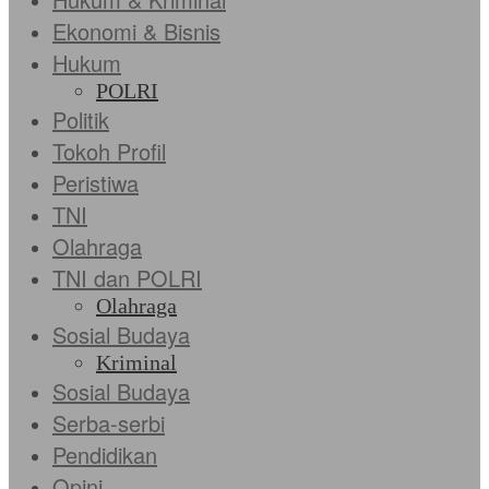
Ekonomi & Bisnis
Hukum
POLRI
Politik
Tokoh Profil
Peristiwa
TNI
Olahraga
TNI dan POLRI
Olahraga
Sosial Budaya
Kriminal
Sosial Budaya
Serba-serbi
Pendidikan
Opini