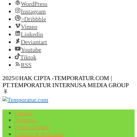
WordPress
Instagram
>Dribbble
Vimeo
Linkedin
Deviantart
Youtube
Tiktok
RSS
2025©HAK CIPTA -TEMPORATUR.COM |
PT.TEMPORATUR INTERNUSA MEDIA GROUP
Daerah
Nasional
Pemerintahan
Hukum & Kriminal