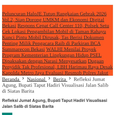
Headliine News
Peluncuran HaloJE Tutup Rangkaian Gebrak 2026
Vol.2, Siap Dorong UMKM dan Ekonomi Digital
Bekasi
Respons Cepat Call Center 110, Polsek Setu
Cek Lokasi Pengambilan Mobil di Taman Rahayu
Kunci Pintu Mobil Dirusak, Tas Berisi Dokumen
Penting Milik Pengacara Raib di Parkiran BCA
Summarecon Bekasi
WALHI Menilai Proyek
Program Kementerian Lingkungan Hidup PSEL
Dipaksakan dengan Narasi Menyesatkan
Dugaan
Penyidik Tak Profesional, LBH Harimau Raya Desak
Kapolda Metro Jaya Evaluasi Resmob Polres Jakut
Beranda
Nasional
Berita
Refleksi Jumat
Agung, Bupati Taput Hadiri Visualisasi Jalan Salib
di Siatas Barita
Refleksi Jumat Agung, Bupati Taput Hadiri Visualisasi
Jalan Salib di Siatas Barita