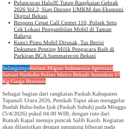
Peluncuran HaloJE Tutup Rangkaian Gebrak
2026 Vol.2, Siap Dorong UMKM dan Ekonomi
Digital Bekasi
Respons Cepat Call Center 110, Polsek Setu
Cek Lokasi Pengambilan Mobil di Taman
Rahayu
Kunci Pintu Mobil Dirusak, Tas Berisi
Dokumen Penting Milik Pengacara Raib di
Parkiran BCA Summarecon Bekasi
Selanjutnya
Ketum Mapan Indonessia Apresiasi
Satuan Narkoba Polres Metro Bekadi Amankan 17
Kg Ganja Bravooo
Sebagai bagian dari rangkaian Paskah Kabupaten
Tapanuli Utara 2026, Pemkab Taput akan menggelar
Ibadah Buha-buha Ijuk (Paskah Subuh) pada Minggu
(5/4/2026) pukul 04.00 WIB, dengan rute dari
Rumah Kapal menuju puncak Salib Kasih. Kegiatan
akan dilanjutkan dengan panggung hiburan pada