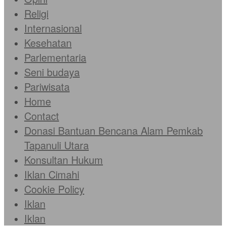
Religi
Internasional
Kesehatan
Parlementaria
Seni budaya
Pariwisata
Home
Contact
Donasi Bantuan Bencana Alam Pemkab
Tapanuli Utara
Konsultan Hukum
Iklan Cimahi
Cookie Policy
Iklan
Iklan