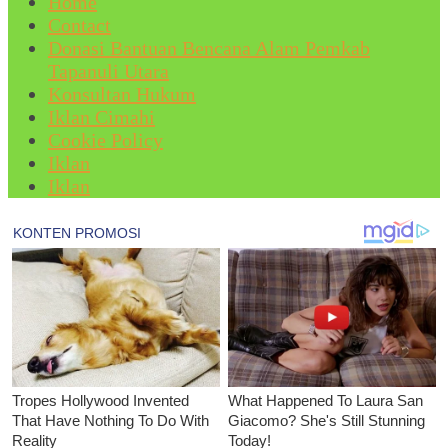
Home
Contact
Donasi Bantuan Bencana Alam Pemkab
Tapanuli Utara
Konsultan Hukum
Iklan Cimahi
Cookie Policy
Iklan
Iklan