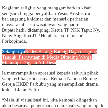
Kegiatan religius yang menggambarkan kisah
sengsara hingga penyaliban Yesus Kristus itu
berlangsung khidmat dan menarik perhatian
masyarakat serta wisatawan yang hadir.
Bupati hadir didampingi Ketua TP PKK Taput Ny.
Neny Angelina JTP Hutabarat serta unsur
Forkopimda.
Selanjutnya
Kades Batang-Batang Daya di Ujung
Tanduk, Pernyataan di Media Dituding Warga
Menutupi Dugaan Aib Desa
Ia menyampaikan apresiasi kepada seluruh pihak
yang terlibat, khususnya Remaja Naposo Bulung
Gereja HKBP Parbubu yang menampilkan drama
kolosal Jalan Salib.
“Melalui visualisasi ini, kita kembali diingatkan
akan besarnya pengorbanan dan kasih yang menjadi