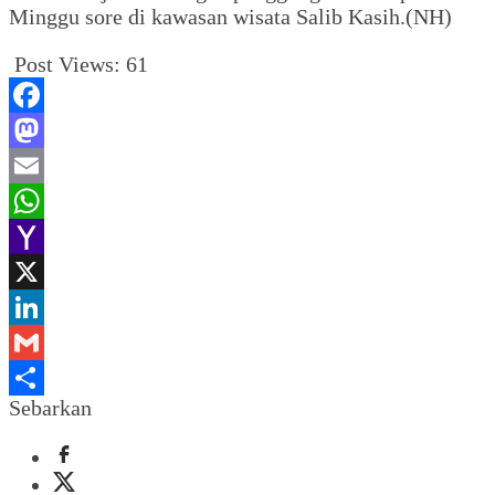
Minggu sore di kawasan wisata Salib Kasih.(NH)
Post Views:
61
Facebook
Mastodon
Email
WhatsApp
Yahoo
Mail
X
LinkedIn
Gmail
Sebarkan
Share