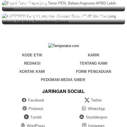
APBD Lebih Ringan
NASIONAL
Agustus 7, 2026
ASPRINDO Genjot Lompatan Ekonomi Desa KDMP dan
Kampung Industri Jadi Motor Pertumbuhan Daerah
KODE ETIK
KARIR
REDAKSI
TENTANG KAMI
KONTAK KAMI
FORM PENGADUAN
PEDOMAN MEDIA SIBER
JARINGAN SOCIAL
Facebook
Twitter
Pinterest
WhatsApp
Tumblr
Stumbleupon
WordPress
Instagram