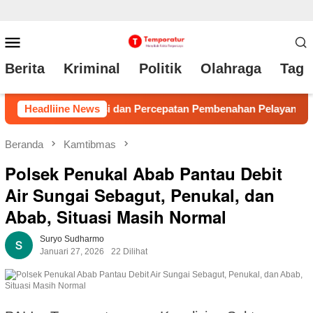
Loncat
Menu
ke
Mobile
Berita
Kriminal
Politik
Olahraga
Tag 
konten
benahan Pelayanan
Headliine News
Dugaan Kasus Asusila Memanas, Warg
Beranda
Kamtibmas
Polsek Penukal Abab Pantau Debit
Air Sungai Sebagut, Penukal, dan
Abab, Situasi Masih Normal
Suryo Sudharmo
Januari 27, 2026
22 Dilihat