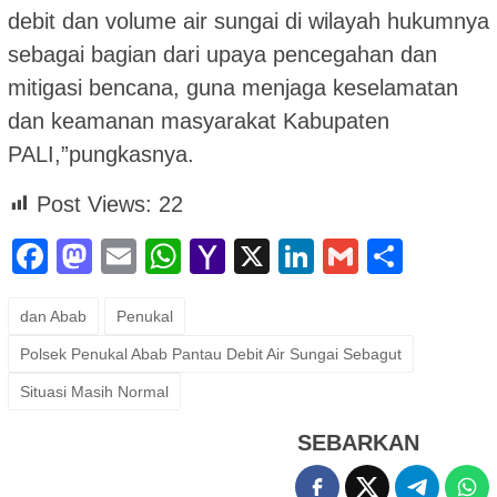
debit dan volume air sungai di wilayah hukumnya
sebagai bagian dari upaya pencegahan dan
mitigasi bencana, guna menjaga keselamatan
dan keamanan masyarakat Kabupaten
PALI,”pungkasnya.
Post Views:
22
Facebook
Mastodon
Email
WhatsApp
Yahoo
X
LinkedIn
Gmail
Shar
Mail
dan Abab
Penukal
Polsek Penukal Abab Pantau Debit Air Sungai Sebagut
Situasi Masih Normal
SEBARKAN