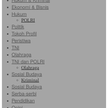
Ekonomi & Bisnis
Hukum
POLRI
Politik
Tokoh Profil
Peristiwa
TNI
Olahraga
TNI dan POLRI
Olahraga
Sosial Budaya
Kriminal
Sosial Budaya
Serba-serbi
Pendidikan
Opini