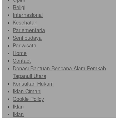
Religi
Internasional
Kesehatan
Parlementaria
Seni budaya
Pariwisata
Home
Contact
Donasi Bantuan Bencana Alam Pemkab
Tapanuli Utara
Konsultan Hukum
Iklan Cimahi
Cookie Policy
Iklan
Iklan