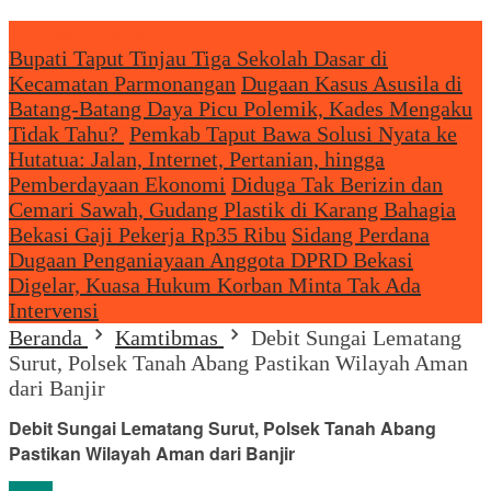
Headliine News
Bupati Taput Tinjau Tiga Sekolah Dasar di
Kecamatan Parmonangan
Dugaan Kasus Asusila di
Batang-Batang Daya Picu Polemik, Kades Mengaku
Tidak Tahu?
Pemkab Taput Bawa Solusi Nyata ke
Hutatua: Jalan, Internet, Pertanian, hingga
Pemberdayaan Ekonomi
Diduga Tak Berizin dan
Cemari Sawah, Gudang Plastik di Karang Bahagia
Bekasi Gaji Pekerja Rp35 Ribu
Sidang Perdana
Dugaan Penganiayaan Anggota DPRD Bekasi
Digelar, Kuasa Hukum Korban Minta Tak Ada
Intervensi
Beranda
Kamtibmas
Debit Sungai Lematang
Surut, Polsek Tanah Abang Pastikan Wilayah Aman
dari Banjir
Debit Sungai Lematang Surut, Polsek Tanah Abang
Pastikan Wilayah Aman dari Banjir