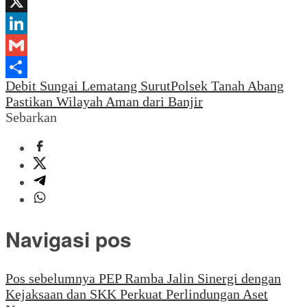
Yahoo
Mail
X
LinkedIn
Gmail
Debit Sungai Lematang Surut
Polsek Tanah Abang
Share
Pastikan Wilayah Aman dari Banjir
Sebarkan
Navigasi pos
Pos sebelumnya
PEP Ramba Jalin Sinergi dengan
Kejaksaan dan SKK Perkuat Perlindungan Aset