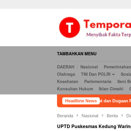
Daerah
Nasional
Pemerintahan
Hukum & Kriminal
Ekonomi
Loncat
serbi
Pendidikan
Opini
Religi
Internasional
Kesehatan
ke
Hukum
Iklan Cimahi
Cookie Policy
Iklan
Iklan
konten
TAMBAHKAN MENU
DAERAH
Nasional
Pemerintaha
Olahraga
TNI Dan POLRI
Sosi
Kesehatan
Parlementaria
Seni B
Konsultan Hukum
Iklan Cimahi
rot, Warga Pertanyakan Manfaat dan Dugaan Penyimpangan
Headliine News
Beranda
Nasional
Berita
Da
UPTD Puskesmas Kedung Waringi