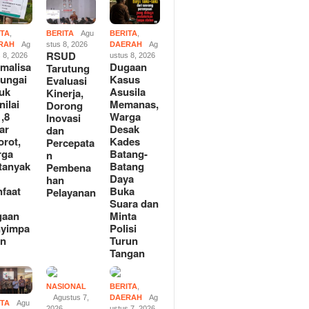
ITA
,
BERITA
Agu
BERITA
,
RAH
Ag
stus 8, 2026
DAERAH
Ag
RSUD
 8, 2026
ustus 8, 2026
malisa
Dugaan
Tarutung
Sungai
Kasus
Evaluasi
uk
Asusila
Kinerja,
nilai
Memanas,
Dorong
,8
Warga
Inovasi
iar
Desak
dan
orot,
Kades
Percepata
rga
Batang-
n
tanyak
Batang
Pembena
Daya
han
faat
Buka
Pelayanan
n
Suara dan
gaan
Minta
nyimpa
Polisi
an
Turun
Tangan
NASIONAL
BERITA
,
Agustus 7,
DAERAH
Ag
ITA
Agu
2026
ustus 7, 2026