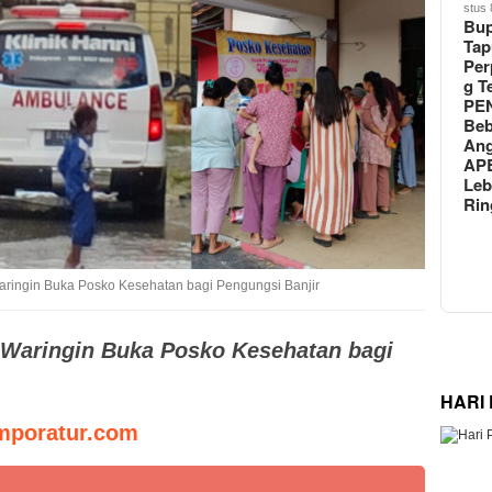
stus 
Bup
Tap
Per
g T
PE
Be
An
AP
Leb
Rin
ringin Buka Posko Kesehatan bagi Pengungsi Banjir
aringin Buka Posko Kesehatan bagi
HARI
poratur.com