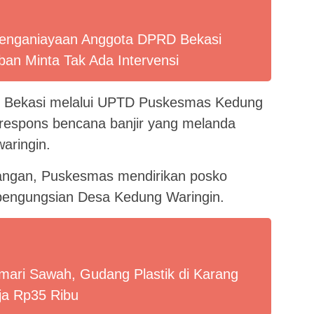
enganiayaan Anggota DPRD Bekasi
an Minta Tak Ada Intervensi
n Bekasi melalui UPTD Puskesmas Kedung
respons bencana banjir yang melanda
aringin.
angan, Puskesmas mendirikan posko
i pengungsian Desa Kedung Waringin.
mari Sawah, Gudang Plastik di Karang
ja Rp35 Ribu