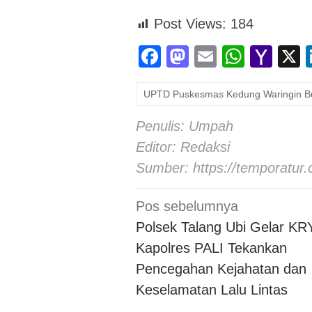
Post Views:
184
Facebook
Mastodon
Email
Whats
Yah
Mai
UPTD Puskesmas Kedung Waringin Bu
Penulis: Umpah
Editor: Redaksi
Sumber:
https://temporatur
Navigasi
Pos sebelumnya
pos
Polsek Talang Ubi Gelar KR
Kapolres PALI Tekankan
Pencegahan Kejahatan dan
Keselamatan Lalu Lintas