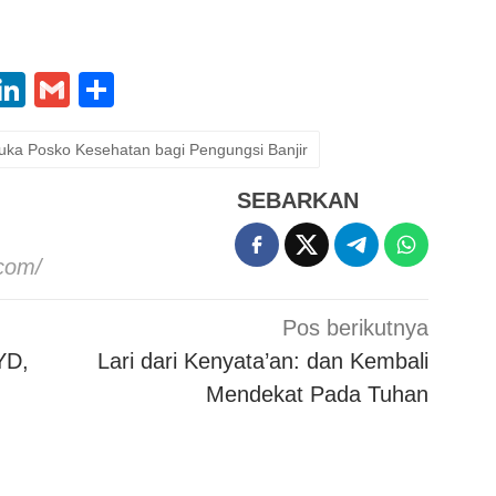
App
oo
X
LinkedIn
Gmail
Share
l
ka Posko Kesehatan bagi Pengungsi Banjir
SEBARKAN
.com/
Pos berikutnya
YD,
Lari dari Kenyata’an: dan Kembali
Mendekat Pada Tuhan