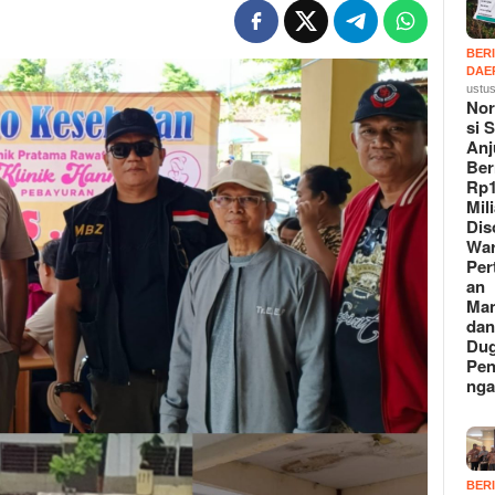
BER
DAE
ustus
Nor
si 
Anj
Ber
Rp1
Mil
Dis
Wa
Per
an
Man
da
Du
Pe
ng
BER