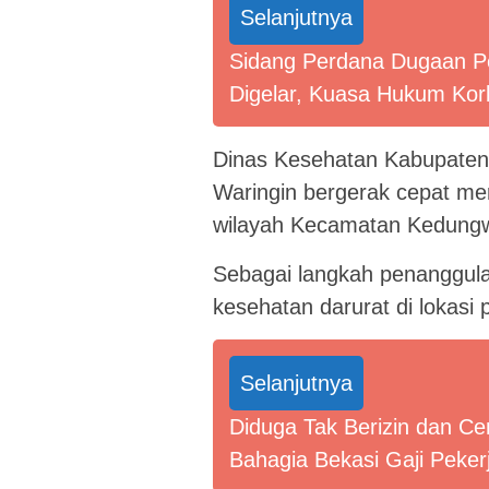
Selanjutnya
Sidang Perdana Dugaan P
Digelar, Kuasa Hukum Korb
Dinas Kesehatan Kabupate
Waringin bergerak cepat me
wilayah Kecamatan Kedungw
Sebagai langkah penanggul
kesehatan darurat di lokas
Selanjutnya
Diduga Tak Berizin dan Ce
Bahagia Bekasi Gaji Peker