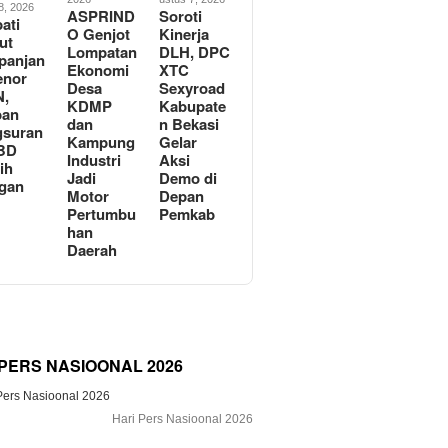
8, 2026
ASPRIND
Soroti
ati
O Genjot
Kinerja
ut
Lompatan
DLH, DPC
panjan
Ekonomi
XTC
enor
Desa
Sexyroad
N,
KDMP
Kabupate
ban
dan
n Bekasi
gsuran
Kampung
Gelar
BD
Industri
Aksi
ih
Jadi
Demo di
gan
Motor
Depan
Pertumbu
Pemkab
han
Daerah
 PERS NASIOONAL 2026
Hari Pers Nasioonal 2026