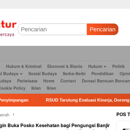
 & Bisnis
Hukum
Politik
Tokoh Profil
Peristiwa
TNI
Olahr
Parlementaria
Seni budaya
Pariwisata
Home
Contact
Dona
Pencarian
n
Hukum & Kriminal
Ekonomi & Bisnis
Hukum
Politik
al Budaya
Sosial Budaya
Serba-Serbi
Pendidikan
Opin
udaya
Pariwisata
Home
Contact
Donasi Bantuan Bencan
Cookie Policy
Iklan
Iklan
RSUD Tarutung Evaluasi Kinerja, Dorong Inovasi dan Percep
POS 
erah
n Buka Posko Kesehatan bagi Pengungsi Banjir