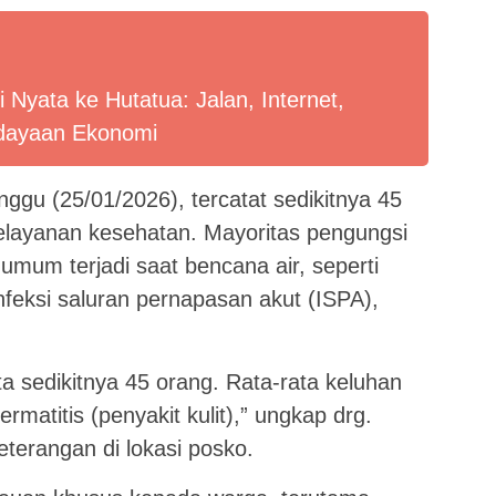
Nyata ke Hutatua: Jalan, Internet,
rdayaan Ekonomi
ggu (25/01/2026), tercatat sedikitnya 45
layanan kesehatan. Mayoritas pengungsi
mum terjadi saat bencana air, seperti
 infeksi saluran pernapasan akut (ISPA),
ata sedikitnya 45 orang. Rata-rata keluhan
rmatitis (penyakit kulit),” ungkap drg.
terangan di lokasi posko.