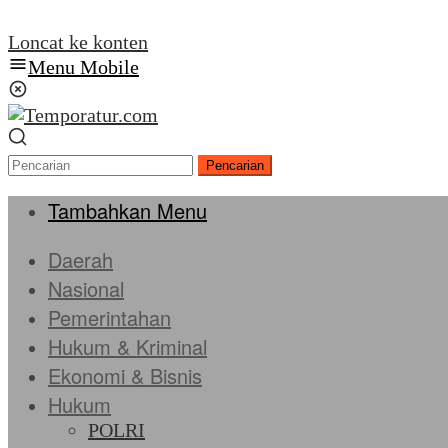
Loncat ke konten
Menu Mobile
Pencarian
Tambahkan Menu
Daerah
Nasional
Pemerintahan
Hukum & Kriminal
Ekonomi & Bisnis
Hukum
POLRI