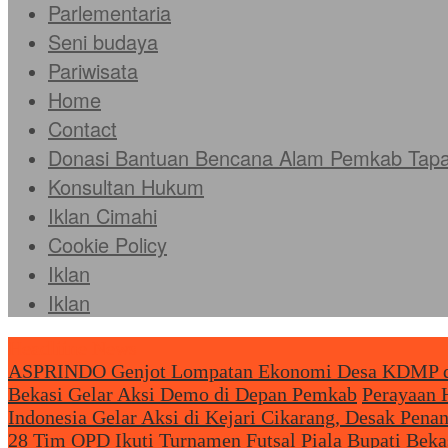
Parlementaria
Seni budaya
Pariwisata
Home
Contact
Donasi Bantuan Bencana Alam Pemkab Tapan
Konsultan Hukum
Iklan Cimahi
Cookie Policy
Iklan
Iklan
Headliine News
ASPRINDO Genjot Lompatan Ekonomi Desa KDMP dan
Bekasi Gelar Aksi Demo di Depan Pemkab
Perayaan H
Indonesia Gelar Aksi di Kejari Cikarang, Desak Pe
28 Tim OPD Ikuti Turnamen Futsal Piala Bupati Beka