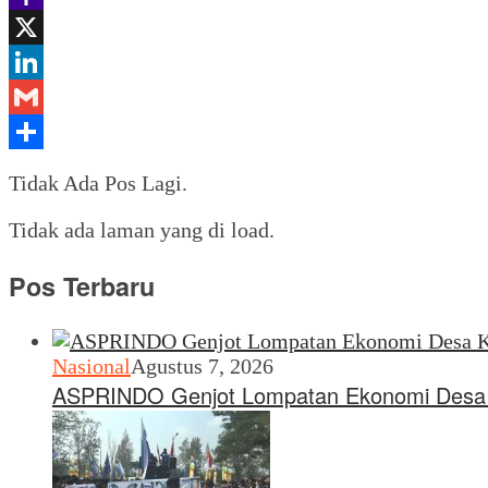
Yahoo
Mail
X
LinkedIn
Gmail
Share
Tidak Ada Pos Lagi.
Tidak ada laman yang di load.
Pos Terbaru
Nasional
Agustus 7, 2026
ASPRINDO Genjot Lompatan Ekonomi Desa 