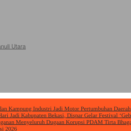
uli Utara
 Kampung Industri Jadi Motor Pertumbuhan Daerah
ari Jadi Kabupaten Bekasi, Dispar Gelar Festival ‘Geb
nanganan Menyeluruh Dugaan Korupsi PDAM Tirta Bhaga
si 2026