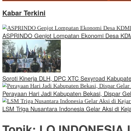
Kabar Terkini
ASPRINDO Genjot Lompatan Ekonomi Desa KDMP
Soroti Kinerja DLH, DPC XTC Sexyroad Kabupat
Perayaan Hari Jadi Kabupaten Bekasi, Dispar Gela
LSM Triga Nusantara Indonesia Gelar Aksi di K
Topik:
LQ INDONESIA 