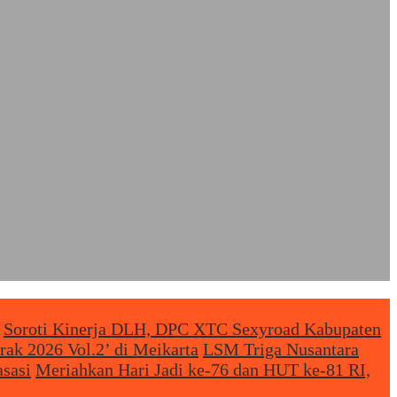
Soroti Kinerja DLH, DPC XTC Sexyroad Kabupaten
rak 2026 Vol.2’ di Meikarta
LSM Triga Nusantara
sasi
Meriahkan Hari Jadi ke-76 dan HUT ke-81 RI,