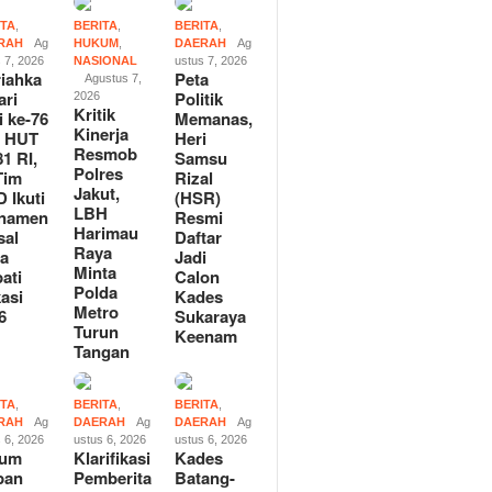
ITA
,
BERITA
,
BERITA
,
RAH
Ag
HUKUM
,
DAERAH
Ag
 7, 2026
NASIONAL
ustus 7, 2026
iahka
Peta
Agustus 7,
ari
Politik
2026
Kritik
i ke-76
Memanas,
Kinerja
n HUT
Heri
Resmob
81 RI,
Samsu
Polres
Tim
Rizal
Jakut,
 Ikuti
(HSR)
LBH
rnamen
Resmi
Harimau
sal
Daftar
Raya
la
Jadi
Minta
ati
Calon
Polda
asi
Kades
Metro
6
Sukaraya
Turun
Keenam
Tangan
ITA
,
BERITA
,
BERITA
,
RAH
Ag
DAERAH
Ag
DAERAH
Ag
 6, 2026
ustus 6, 2026
ustus 6, 2026
tum
Klarifikasi
Kades
pan
Pemberita
Batang-