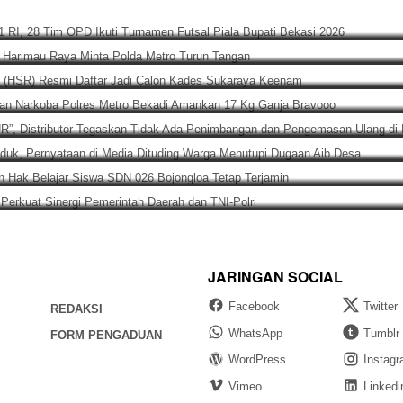
T ke-81 RI, 28 Tim OPD Ikuti Turnamen Futsal Piala Bupati Beka
, 2026
kut, LBH Harimau Raya Minta Polda Metro Turun Tangan
u Rizal (HSR) Resmi Daftar Jadi Calon Kades Sukaraya Keenam
si Satuan Narkoba Polres Metro Bekadi Amankan 17 Kg Ganja 
Merek “NUR”, Distributor Tegaskan Tidak Ada Penimbangan dan 
ung Tanduk, Pernyataan di Media Dituding Warga Menutupi Dug
astikan Hak Belajar Siswa SDN 026 Bojongloa Tetap Terjamin
 Utara, Perkuat Sinergi Pemerintah Daerah dan TNI-Polri
JARINGAN SOCIAL
Facebook
Twitter
REDAKSI
WhatsApp
Tumblr
FORM PENGADUAN
WordPress
Instag
Vimeo
Linkedi