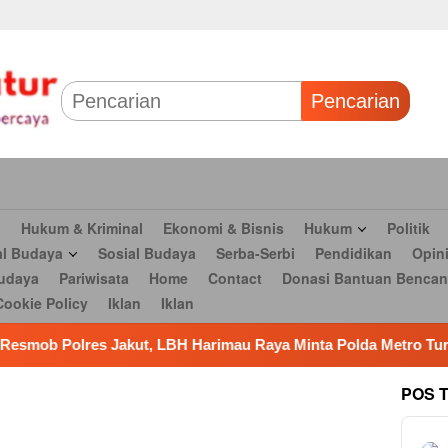
 & Bisnis
Hukum
Politik
Tokoh Profil
Peristiwa
TNI
Olahr
Parlementaria
Seni budaya
Pariwisata
Home
Contact
Dona
Pencarian
n
Hukum & Kriminal
Ekonomi & Bisnis
Hukum
Politik
al Budaya
Sosial Budaya
Serba-Serbi
Pendidikan
Opin
udaya
Pariwisata
Home
Contact
Donasi Bantuan Bencan
Cookie Policy
Iklan
Iklan
 Harimau Raya Minta Polda Metro Turun Tangan
Peta Pol
POS 