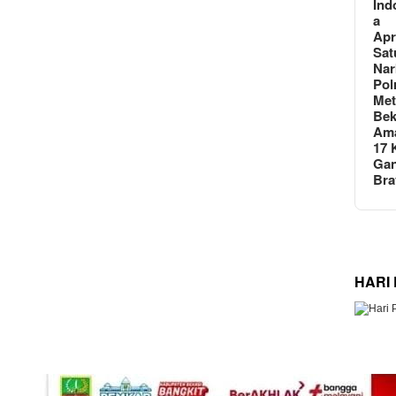
Ind
a
Apr
Sat
Nar
Pol
Met
Bek
Am
17 
Gan
Br
HARI