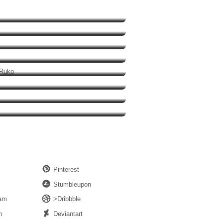
si 2026
Bravooo
Pengemasan Ulang di Ruko
aan Aib Desa
Pinterest
Stumbleupon
ram
>Dribbble
n
Deviantart