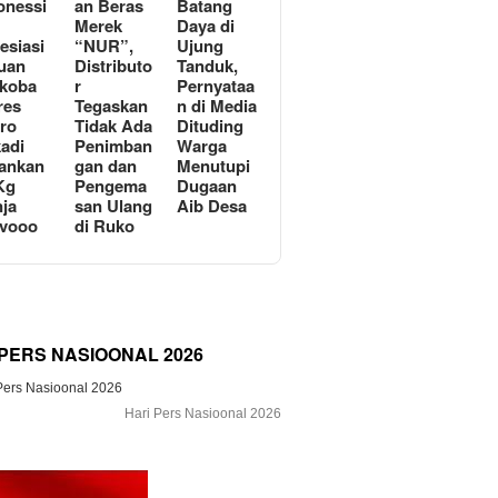
onessi
an Beras
Batang
Merek
Daya di
esiasi
“NUR”,
Ujung
uan
Distributo
Tanduk,
koba
r
Pernyataa
res
Tegaskan
n di Media
ro
Tidak Ada
Dituding
adi
Penimban
Warga
ankan
gan dan
Menutupi
Kg
Pengema
Dugaan
ja
san Ulang
Aib Desa
avooo
di Ruko
 PERS NASIOONAL 2026
Hari Pers Nasioonal 2026