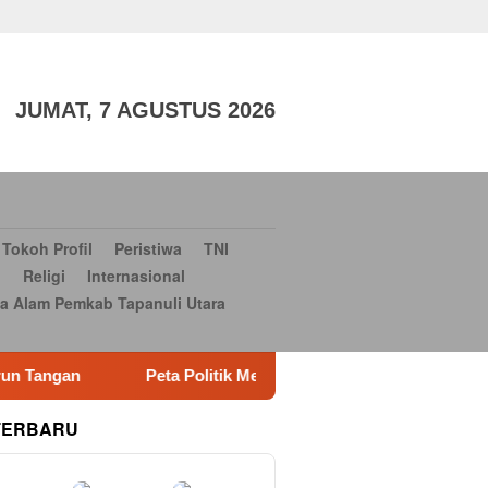
aga
TNI dan POLRI
Sosial Budaya
Sosial Budaya
Serba-
si Bantuan Bencana Alam Pemkab Tapanuli Utara
Konsultan
JUMAT, 7 AGUSTUS 2026
Tokoh Profil
Peristiwa
TNI
i
Religi
Internasional
a Alam Pemkab Tapanuli Utara
itik Memanas, Heri Samsu Rizal (HSR) Resmi Daftar Jadi Calon
TERBARU