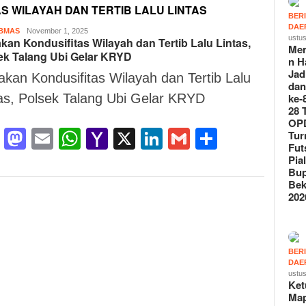
S WILAYAH DAN TERTIB LALU LINTAS
BER
DAE
BMAS
Suryo
November 1, 2025
ustus
akan Kondusifitas Wilayah dan Tertib Lalu Lintas,
S
Mer
ek Talang Ubi Gelar KRYD
n H
Jad
akan Kondusifitas Wilayah dan Tertib Lalu
da
as, Polsek Talang Ubi Gelar KRYD
ke-
28 
OPD
Facebook
Mastodon
Email
WhatsApp
Yahoo
X
LinkedIn
Gmail
Share
Tu
Fut
Mail
Pia
Bup
Bek
202
BER
DAE
ustus
Ke
Ma