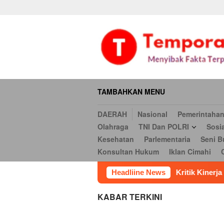
Daerah
Nasional
Pemerintahan
Hukum & Kriminal
Ekonomi
Loncat
serbi
Pendidikan
Opini
Religi
Internasional
Kesehatan
ke
Hukum
Iklan Cimahi
Cookie Policy
Iklan
Iklan
konten
TAMBAHKAN MENU
DAERAH
Nasional
Pemerintaha
Olahraga
TNI Dan POLRI
Sosi
Kesehatan
Parlementaria
Seni B
Konsultan Hukum
Iklan Cimahi
ti Bekasi 2026
Kritik Kinerja Resmob Polres Jakut, LBH
Headliine News
KABAR TERKINI