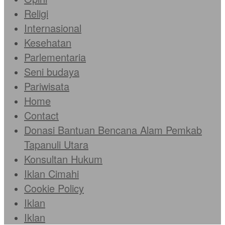
Religi
Internasional
Kesehatan
Parlementaria
Seni budaya
Pariwisata
Home
Contact
Donasi Bantuan Bencana Alam Pemkab
Tapanuli Utara
Konsultan Hukum
Iklan Cimahi
Cookie Policy
Iklan
Iklan