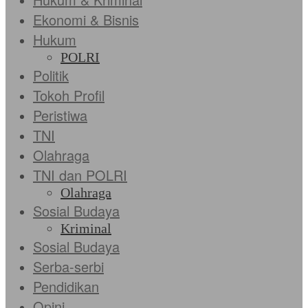
Ekonomi & Bisnis
Hukum
POLRI
Politik
Tokoh Profil
Peristiwa
TNI
Olahraga
TNI dan POLRI
Olahraga
Sosial Budaya
Kriminal
Sosial Budaya
Serba-serbi
Pendidikan
Opini