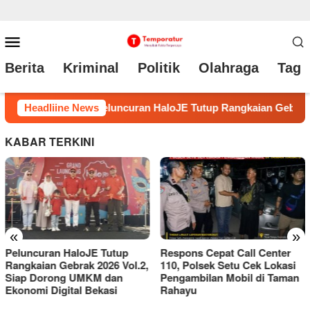
Loncat
Menu
ke
Mobile
Berita
Kriminal
Politik
Olahraga
Tag 
konten
brak 2026 Vol.2, Siap Dorong UMKM dan Ekonomi Digital Bekas
Headliine News
KABAR TERKINI
«
»
Respons Cepat Call Center
Kunci Pintu Mobil Dirusak,
110, Polsek Setu Cek Lokasi
Tas Berisi Dokumen Penting
Pengambilan Mobil di Taman
Milik Pengacara Raib di
Rahayu
Parkiran BCA Summarecon
Bekasi