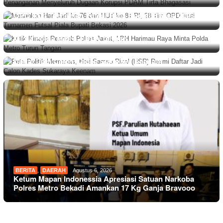
Meriahkan Hari Jadi ke-76 dan HUT ke-81 RI, 28 Tim
OPD Ikuti Turnamen Futsal Piala Bupati Bekasi 2026
BERITA
,
HUKUM
,
NASIONAL
Agustus 7, 2026
Kritik Kinerja Resmob Polres Jakut, LBH Harimau Raya
Minta Polda Metro Turun Tangan
BERITA
,
DAERAH
Agustus 7, 2026
Peta Politik Memanas, Heri Samsu Rizal (HSR) Resmi
Daftar Jadi Calon Kades Sukaraya Keenam
BERITA
,
DAERAH
Agustus 6, 2026
Ketum Mapan Indonessia Apresiasi Satuan Narkoba
Polres Metro Bekadi Amankan 17 Kg Ganja Bravooo