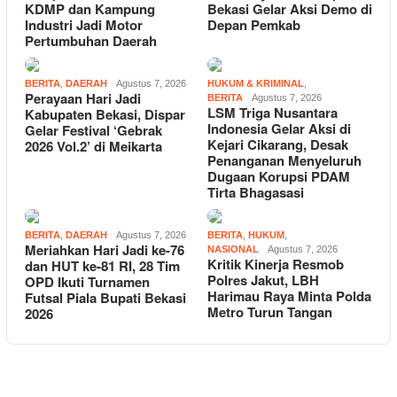
KDMP dan Kampung
Bekasi Gelar Aksi Demo di
Industri Jadi Motor
Depan Pemkab
Pertumbuhan Daerah
BERITA
,
DAERAH
Agustus 7, 2026
HUKUM & KRIMINAL
,
Perayaan Hari Jadi
BERITA
Agustus 7, 2026
LSM Triga Nusantara
Kabupaten Bekasi, Dispar
Indonesia Gelar Aksi di
Gelar Festival ‘Gebrak
Kejari Cikarang, Desak
2026 Vol.2’ di Meikarta
Penanganan Menyeluruh
Dugaan Korupsi PDAM
Tirta Bhagasasi
BERITA
,
DAERAH
Agustus 7, 2026
BERITA
,
HUKUM
,
Meriahkan Hari Jadi ke-76
NASIONAL
Agustus 7, 2026
Kritik Kinerja Resmob
dan HUT ke-81 RI, 28 Tim
Polres Jakut, LBH
OPD Ikuti Turnamen
Harimau Raya Minta Polda
Futsal Piala Bupati Bekasi
Metro Turun Tangan
2026