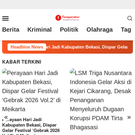
Loncat
Menu
ke
Mobile
Berita
Kriminal
Politik
Olahraga
Tag 
konten
spar Gelar Festival ‘Gebrak 2026 Vol.2’ di Meikarta
Headliine News
LSM 
KABAR TERKINI
ASPRINDO Genjot Lompatan
Ekonomi Desa KDMP dan
«
»
Kampung Industri Jadi Motor
Pertumbuhan Daerah