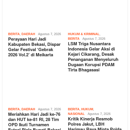
BERITA
,
DAERAH
Agustus 7, 2026
HUKUM & KRIMINAL
,
Perayaan Hari Jadi
BERITA
Agustus 7, 2026
LSM Triga Nusantara
Kabupaten Bekasi, Dispar
Indonesia Gelar Aksi di
Gelar Festival ‘Gebrak
Kejari Cikarang, Desak
2026 Vol.2’ di Meikarta
Penanganan Menyeluruh
Dugaan Korupsi PDAM
Tirta Bhagasasi
BERITA
,
DAERAH
Agustus 7, 2026
BERITA
,
HUKUM
,
Meriahkan Hari Jadi ke-76
NASIONAL
Agustus 7, 2026
Kritik Kinerja Resmob
dan HUT ke-81 RI, 28 Tim
Polres Jakut, LBH
OPD Ikuti Turnamen
Harimau Raya Minta Polda
Futsal Piala Bupati Bekasi