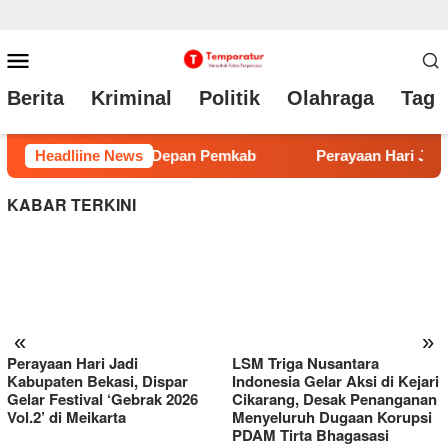
Loncat
Menu
ke
Mobile
Berita
Kriminal
Politik
Olahraga
Tag 
konten
 Hari Jadi Kabupaten Bekasi, Dispar Gelar Festival ‘Gebrak 2026
Headliine News
KABAR TERKINI
«
»
Perayaan Hari Jadi
LSM Triga Nusantara
Kabupaten Bekasi, Dispar
Indonesia Gelar Aksi di Kejari
Gelar Festival ‘Gebrak 2026
Cikarang, Desak Penanganan
Vol.2’ di Meikarta
Menyeluruh Dugaan Korupsi
PDAM Tirta Bhagasasi