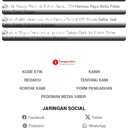
Kritik Kinerja Resmob Polres Jakut, LBH Harimau Raya
Minta Polda Metro Turun Tangan
BERITA
,
DAERAH
Agustus 7, 2026
Peta Politik Memanas, Heri Samsu Rizal (HSR) Resmi
Daftar Jadi Calon Kades Sukaraya Keenam
BERITA
,
DAERAH
Agustus 6, 2026
Ketum Mapan Indonessia Apresiasi Satuan Narkoba
Polres Metro Bekadi Amankan 17 Kg Ganja Bravooo
KODE ETIK
KARIR
REDAKSI
TENTANG KAMI
KONTAK KAMI
FORM PENGADUAN
PEDOMAN MEDIA SIBER
JARINGAN SOCIAL
Facebook
Twitter
Pinterest
WhatsApp