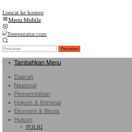
Loncat ke konten
Menu Mobile
Pencarian
Tambahkan Menu
Daerah
Nasional
Pemerintahan
Hukum & Kriminal
Ekonomi & Bisnis
Hukum
POLRI