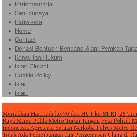
Parlementaria
Seni budaya
Pariwisata
Home
Contact
Donasi Bantuan Bencana Alam Pemkab Tapan
Konsultan Hukum
Iklan Cimahi
Cookie Policy
Iklan
Iklan
Headliine News
Meriahkan Hari Jadi ke-76 dan HUT ke-81 RI, 28 Tim
Raya Minta Polda Metro Turun Tangan
Peta Politik 
Indonessia Apresiasi Satuan Narkoba Polres Metro 
Tidak Ada Penimbangan dan Pengemasan Ulang di R