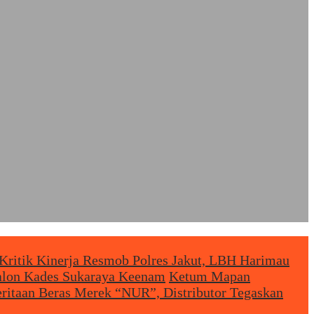
Kritik Kinerja Resmob Polres Jakut, LBH Harimau
Calon Kades Sukaraya Keenam
Ketum Mapan
eritaan Beras Merek “NUR”, Distributor Tegaskan