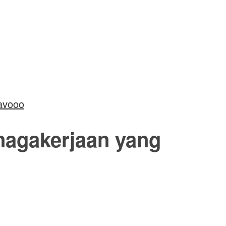
avooo
nagakerjaan yang