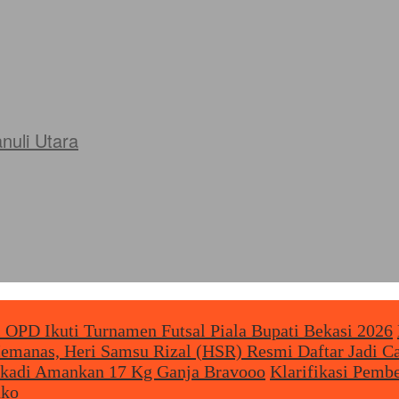
uli Utara
 OPD Ikuti Turnamen Futsal Piala Bupati Bekasi 2026
Memanas, Heri Samsu Rizal (HSR) Resmi Daftar Jadi 
Bekadi Amankan 17 Kg Ganja Bravooo
Klarifikasi Pemb
uko