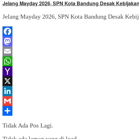
Jelang Mayday 2026, SPN Kota Bandung Desak Kebijakan
Jelang Mayday 2026, SPN Kota Bandung Desak Kebij
Facebook
Mastodon
Email
WhatsApp
Yahoo
Mail
X
LinkedIn
Gmail
Share
Tidak Ada Pos Lagi.
Tidak ada laman yang di load.